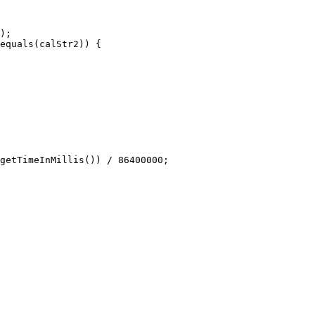
);

equals(calStr2)) {

getTimeInMillis()) / 86400000;
