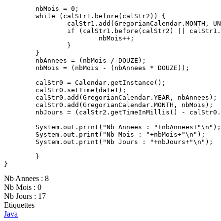
        nbMois = 0;

        while (calStr1.before(calStr2)) {

                calStr1.add(GregorianCalendar.MONTH, UN
                if (calStr1.before(calStr2) || calStr1.
                        nbMois++;

                }

        }

        nbAnnees = (nbMois / DOUZE);

        nbMois = (nbMois - (nbAnnees * DOUZE));

        calStr0 = Calendar.getInstance();

        calStr0.setTime(date1);

        calStr0.add(GregorianCalendar.YEAR, nbAnnees);

        calStr0.add(GregorianCalendar.MONTH, nbMois);

        nbJours = (calStr2.getTimeInMillis() - calStr0.
        System.out.print("Nb Annees : "+nbAnnees+"\n");

        System.out.print("Nb Mois : "+nbMois+"\n");

        System.out.print("Nb Jours : "+nbJours+"\n");

        }

Nb Annees : 8
Nb Mois : 0
Nb Jours : 17
Etiquettes
Java