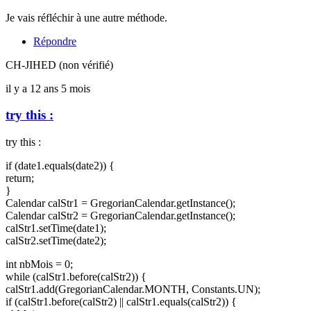
Je vais réfléchir à une autre méthode.
Répondre
CH-JIHED (non vérifié)
il y a 12 ans 5 mois
try this :
try this :
if (date1.equals(date2)) {
return;
}
Calendar calStr1 = GregorianCalendar.getInstance();
Calendar calStr2 = GregorianCalendar.getInstance();
calStr1.setTime(date1);
calStr2.setTime(date2);
int nbMois = 0;
while (calStr1.before(calStr2)) {
calStr1.add(GregorianCalendar.MONTH, Constants.UN);
if (calStr1.before(calStr2) || calStr1.equals(calStr2)) {