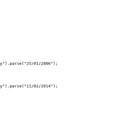
y").parse("25/01/2006");

y").parse("11/02/2014");
