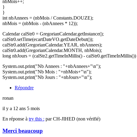
nbMois++;
}
}
int nbAnnees = (nbMois / Constants.DOUZE);
nbMois = (nbMois - (nbAnnees * 12));
Calendar calStr0 = GregorianCalendar.getInstance();
calStr0.setTime(ecartDateVO.getDateDebut());
calStr0.add(GregorianCalendar.YEAR, nbAnnees);
calStr0.add(GregorianCalendar.MONTH, nbMois);
long nbJours = (calStr2.getTimeInMillis() - calStr0.getTimeInMillis()
System.out.print("Nb Annees : "+nbAnnees+"\n");
System.out.print("Nb Mois : "+nbMois+"\n");
System.out.print("Nb Jours : "+nbJours+"\n");
Répondre
ronan
il y a 12 ans 5 mois
En réponse à
try this :
par
CH-JIHED (non vérifié)
Merci beaucoup