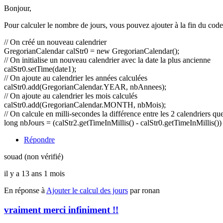
Bonjour,
Pour calculer le nombre de jours, vous pouvez ajouter à la fin du code 
// On créé un nouveau calendrier
GregorianCalendar calStr0 = new GregorianCalendar();
// On initialise un nouveau calendrier avec la date la plus ancienne
calStr0.setTime(date1);
// On ajoute au calendrier les années calculées
calStr0.add(GregorianCalendar.YEAR, nbAnnees);
// On ajoute au calendrier les mois calculés
calStr0.add(GregorianCalendar.MONTH, nbMois);
// On calcule en milli-secondes la différence entre les 2 calendriers qu
long nbJours = (calStr2.getTimeInMillis() - calStr0.getTimeInMillis()
Répondre
souad (non vérifié)
il y a 13 ans 1 mois
En réponse à
Ajouter le calcul des jours
par
ronan
vraiment merci infiniment !!