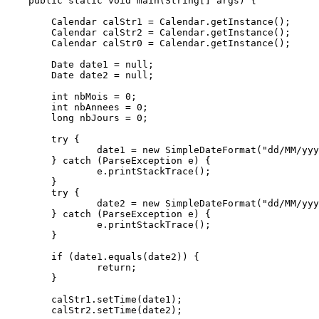
    public static void main(String[] args) {

        Calendar calStr1 = Calendar.getInstance();

        Calendar calStr2 = Calendar.getInstance();

        Calendar calStr0 = Calendar.getInstance();

        Date date1 = null;

        Date date2 = null;

        int nbMois = 0;

        int nbAnnees = 0;

        long nbJours = 0;

        try {

                date1 = new SimpleDateFormat("dd/MM/yyy
        } catch (ParseException e) {

                e.printStackTrace();

        }

        try {

                date2 = new SimpleDateFormat("dd/MM/yyy
        } catch (ParseException e) {

                e.printStackTrace();

        }

        if (date1.equals(date2)) {

                return;

        }

        calStr1.setTime(date1);

        calStr2.setTime(date2);
