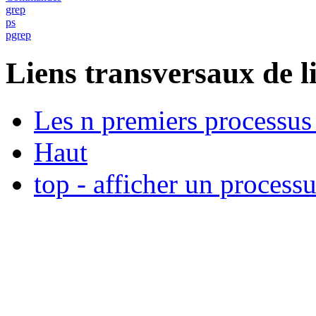
grep
ps
pgrep
Liens transversaux de l
Les n premiers processus
Haut
top - afficher un process