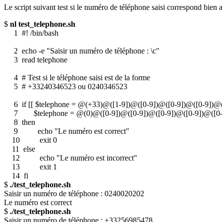
Le script suivant test si le numéro de téléphone saisi correspond b
$
nl test_telephone.sh
1 #! /bin/bash
2 echo -e "Saisir un numéro de téléphone : \c"
3 read telephone
4 # Test si le téléphone saisi est de la forme
5 # +33240346523 ou 0240346523
6 if [[ $telephone = @(+33)@([1-9])@([0-9])@([0-9])@([0-9])@([
7 $telephone = @(0)@([0-9])@([0-9])@([0-9])@([0-9])@([0-9])
8 then
9 echo "Le numéro est correct"
10 exit 0
11 else
12 echo "Le numéro est incorrect"
13 exit 1
14 fi
$
./test_telephone.sh
Saisir un numéro de téléphone : 0240020202
Le numéro est correct
$
./test_telephone.sh
Saisir un numéro de téléphone : +33256985478