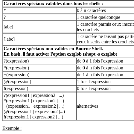
Caractères spéciaux valables dans tous les shells :
*
0 à n caractères
?
1 caractère quelconque
1 caractère parmis ceux inscrit
[abc]
les crochets
1 caractère ne faisant pas part
[!abc]
ceux inscrits entre les crochets
Caractères spéciaux non valides en Bourne Shell.
En bash, il faut activer l'option extglob (shopt -s extglob)
?(expression)
de 0 à 1 fois l'expression
*(expression)
de 0 à n fois l'expression
+(expression)
de 1 à n fois l'expression
@(expression)
1 fois l'expression
!(expression)
0 fois l'expression
?(expression1 | expression2 | ...)
*(expression1 | expression2 | ...)
+(expression1 | expression2 | ...)
alternatives
@(expression1 | expression2 |...)
!(expression1 | expression2 | ...)
Exemple :