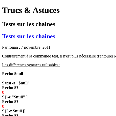
Trucs & Astuces
Tests sur les chaines
Tests sur les chaines
Par
ronan
, 7 novembre, 2011
Contrairement à la commande
test
, il n'est plus nécessaire d'entourer 
Les différentes syntaxes utilisables :
$
echo $null
$
test -z "$null"
$
echo $?
0
$
[ -z "$null" ]
$
echo $?
0
$
[[ -z $null ]]
$
echo $?