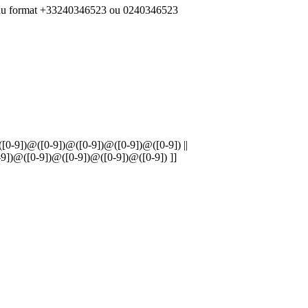
ien au format +33240346523 ou 0240346523
0-9])@([0-9])@([0-9])@([0-9])@([0-9]) ||
@([0-9])@([0-9])@([0-9])@([0-9]) ]]