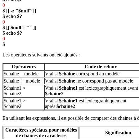
0
$
[[ -z "$null" ]]
$
echo $?
0
$
[[ $null = "" ]]
$
echo $?
0
$
Les opérateurs suivants ont été ajoutés :
Opérateurs
Code de retour
$chaine = modele
Vrai si
$chaine
correspond au modèle
$chaine != modele
Vrai si
$chaine
ne correspond pas au modèle
$chaine1 <
Vrai si
$chaine1
est lexicographiquement avant
$chaine2
$chaine2
$chaine1 >
Vrai si
$chaine1
est lexicographiquement
$chaine2
après
$chaine2
En utilisant les expressions, il est possible de comparer des chaines à
Caractères spéciaux pour modèles
Signification
de chaines de caractères