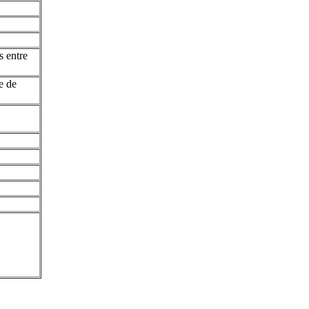
s entre
ie de