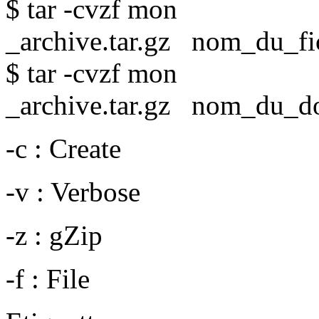
$ tar -cvzf mon
_archive.tar.gz nom_du_fi
$ tar -cvzf mon
_archive.tar.gz nom_du_do
-c : Create
-v : Verbose
-z : gZip
-f : File