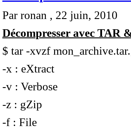
Par
ronan
, 22 juin, 2010
Décompresser avec TAR 
$ tar -xvzf mon_archive.tar
-x : eXtract
-v : Verbose
-z : gZip
-f : File