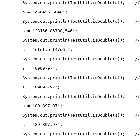
        System.out.println(TestUtil.isDouble(s));    //
        s = "a56456.5646";

        System.out.println(TestUtil.isDouble(s));    //
        s = "23156.86798,546";

        System.out.println(TestUtil.isDouble(s));    //
        s = "etet.ert47d6t";

        System.out.println(TestUtil.isDouble(s));    //
        s = "8989797";

        System.out.println(TestUtil.isDouble(s));    //
        s = "8989 797";

        System.out.println(TestUtil.isDouble(s));    //
        s = "89 897.97";

        System.out.println(TestUtil.isDouble(s));    //
        s = "89 897,97";

        System.out.println(TestUtil.isDouble(s));    //