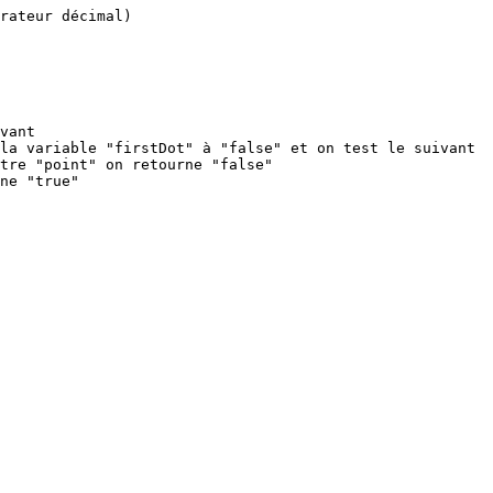
rateur décimal)

vant

la variable "firstDot" à "false" et on test le suivant

tre "point" on retourne "false"

ne "true"
