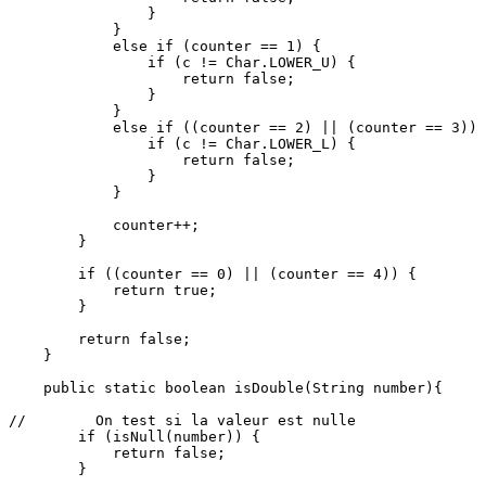
                }

            }

            else if (counter == 1) {

                if (c != Char.LOWER_U) {

                    return false;

                }

            }

            else if ((counter == 2) || (counter == 3)) 
                if (c != Char.LOWER_L) {

                    return false;

                }

            }

            counter++;

        }

        if ((counter == 0) || (counter == 4)) {

            return true;

        }

        return false;

    }

    public static boolean isDouble(String number){

//        On test si la valeur est nulle

        if (isNull(number)) {

            return false;

        }
