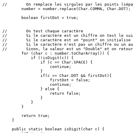
//        On remplace les virgules par les points (sépa
        number = number.replace(Char.COMMA, Char.DOT);

        boolean firstDot = true;

//        On test chaque caractère

//        Si le caractère est un chiffre on test le sui
//        Si le caractère est un "point" on initialise 
//        Si le caractère n'est pas un chiffre ou un au
//        Sinon, la valeur est un "Double" et on retour
        for (char c : number.toCharArray()) {

            if (!isDigit(c)) {

                if (c == Char.SPACE) {

                    continue;

                }

                if(c == Char.DOT && firstDot){

                    firstDot = false;

                    continue;

                } else {

                    return false;

                }

            }

        }

        return true;

    }

    public static boolean isDigit(char c) {
