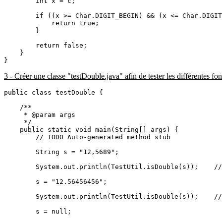
        int x = c;

        if ((x >= Char.DIGIT_BEGIN) && (x <= Char.DIGIT
            return true;

        }

        return false;

    }

3 - Créer une classe "testDouble.java" afin de tester les différentes fon
public class testDouble {

    /**

     * @param args

     */

    public static void main(String[] args) {

        // TODO Auto-generated method stub

        String s = "12,5689";

        System.out.println(TestUtil.isDouble(s));    //
        s = "12.56456456";

        System.out.println(TestUtil.isDouble(s));    //
        s = null;
