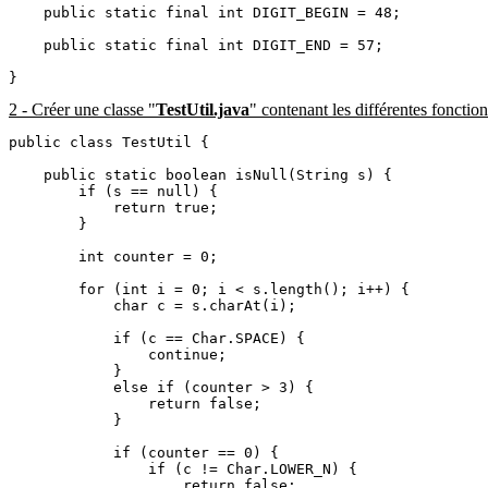
    public static final int DIGIT_BEGIN = 48;

    public static final int DIGIT_END = 57;

2 - Créer une classe "
TestUtil.java
" contenant les différentes fonctions
public class TestUtil {

    public static boolean isNull(String s) {

        if (s == null) {

            return true;

        }

        int counter = 0;

        for (int i = 0; i < s.length(); i++) {

            char c = s.charAt(i);

            if (c == Char.SPACE) {

                continue;

            }

            else if (counter > 3) {

                return false;

            }

            if (counter == 0) {

                if (c != Char.LOWER_N) {

                    return false;
