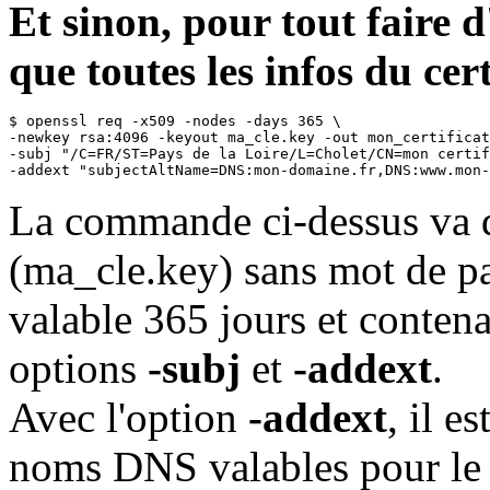
Et sinon, pour tout faire d'
que toutes les infos du cert
$ openssl req -x509 -nodes -days 365 \

-newkey rsa:4096 -keyout ma_cle.key -out mon_certificat
-subj "/C=FR/ST=Pays de la Loire/L=Cholet/CN=mon certif
-addext "subjectAltName=DNS:mon-domaine.fr,DNS:www.mon-
La commande ci-dessus va d
(ma_cle.key) sans mot de pas
valable 365 jours et contena
options
-subj
et
-addext
.
Avec l'option
-addext
, il e
noms DNS valables pour le ce