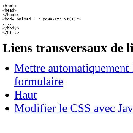
<html>

<head>

</head>

<body onload = "updMaxLthTxt();">

.....

</body>

Liens transversaux de l
Mettre automatiquement 
formulaire
Haut
Modifier le CSS avec Jav