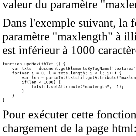
valeur du paramètre "maxlen
Dans l'exemple suivant, la 
paramètre "maxlength" à ill
est inférieur à 1000 caractèr
function updMaxLthTxt () {

    var txts = document.getElementsByTagName('textarea'
    for(var i = 0, l = txts.length; i < l; i++) {

        var len = parseInt(txts[i].getAttribute("maxlen
        if(len < 1000) {

            txts[i].setAttribute("maxlength", -1);

        }

    }

Pour exécuter cette fonctio
chargement de la page html