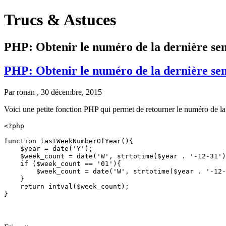
Trucs & Astuces
PHP: Obtenir le numéro de la dernière sem
PHP: Obtenir le numéro de la dernière sem
Par
ronan
, 30 décembre, 2015
Voici une petite fonction PHP qui permet de retourner le numéro de la
<?php

function lastWeekNumberOfYear(){

    $year = date('Y');

    $week_count = date('W', strtotime($year . '-12-31')
    if ($week_count == '01'){

        $week_count = date('W', strtotime($year . '-12-
    }

    return intval($week_count);

}