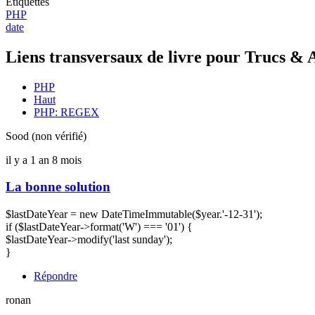
Etiquettes
PHP
date
Liens transversaux de livre pour Trucs & 
PHP
Haut
PHP: REGEX
Sood (non vérifié)
il y a 1 an 8 mois
La bonne solution
$lastDateYear = new DateTimeImmutable($year.'-12-31');
if ($lastDateYear->format('W') === '01') {
$lastDateYear->modify('last sunday');
}
Répondre
ronan