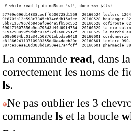
 # while read f; do md5sum "$f"; done <<< $(ls)

57709e696d14838ceeff6500728d1569  20160524 leclerc 1264
9f870fb12e598c7345cb74c6db15afee  20160528 boulanger 32
5bb71357967db84baf6ed4a5fb56c552  20160528 cofiroute 62
690471607356b9ea798d3d44d69f478d  20160529 la mie calin
519a250059f5d8bc93af22d2ae02512f  20160529 le marché au
a08e6094bc01a34c508761ebbdae6418  20160601 cordonnerie 
c8f36624113710939365dd0a4daeb30c  20160601 leclerc 990.
387ce36eaa18d383bd1950ee17a4fdff  20160601 pharmacie 38
La commande
read
, dans l
correctement les noms de f
ls
.
Ne pas oublier les 3 chevr
commande
ls
et la boucle
w