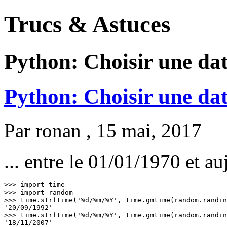
Trucs & Astuces
Python: Choisir une date
Python: Choisir une date
Par
ronan
, 15 mai, 2017
... entre le 01/01/1970 et au
>>> import time

>>> import random

>>> time.strftime('%d/%m/%Y', time.gmtime(random.randin
'20/09/1992'

>>> time.strftime('%d/%m/%Y', time.gmtime(random.randin
'18/11/2007'