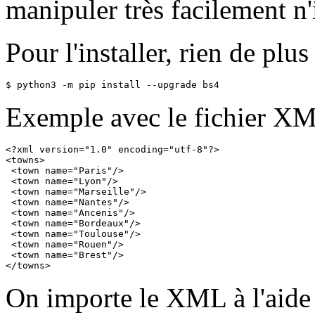
manipuler très facilement n
Pour l'installer, rien de plu
$ python3 -m pip install --upgrade bs4
Exemple avec le fichier XM
<?xml version="1.0" encoding="utf-8"?>

<towns>

 <town name="Paris"/>

 <town name="Lyon"/>

 <town name="Marseille"/>

 <town name="Nantes"/>

 <town name="Ancenis"/>

 <town name="Bordeaux"/>

 <town name="Toulouse"/>

 <town name="Rouen"/>

 <town name="Brest"/>

</towns>
On importe le XML à l'aid