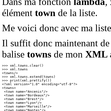
Dans ma fonction
lambda
,
élément
town
de la liste.
Me voici donc avec ma liste 
Il suffit donc maintenant de
balise
towns
de mon
XML
>>> xml.towns.clear()

>>> xml.towns

<towns/>

>>> xml.towns.extend(towns)

>>> print(xml.prettify())

<?xml version="1.0" encoding="utf-8"?>

<towns>

 <town name="Ancenis"/>

 <town name="Bordeaux"/>

 <town name="Brest"/>

 <town name="Lyon"/>

 <town name="Marseille"/>

 <town name="Nantes"/>
