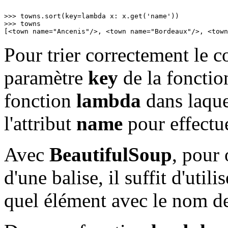
>>> towns.sort(key=lambda x: x.get('name'))

>>> towns

[<town name="Ancenis"/>, <town name="Bordeaux"/>, <town
Pour trier correctement le co
paramètre
key
de la foncti
fonction
lambda
dans laque
l'attribut
name
pour effectuer
Avec
BeautifulSoup
, pour 
d'une balise, il suffit d'util
quel élément avec le nom de 