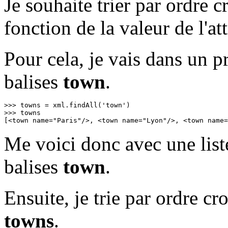
Je souhaite trier par ordre c
fonction de la valeur de l'at
Pour cela, je vais dans un p
balises
town
.
>>> towns = xml.findAll('town')

>>> towns

[<town name="Paris"/>, <town name="Lyon"/>, <town name=
Me voici donc avec une lis
balises
town
.
Ensuite, je trie par ordre cr
towns
.