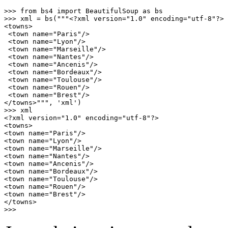
>>> from bs4 import BeautifulSoup as bs

>>> xml = bs("""<?xml version="1.0" encoding="utf-8"?>

<towns>

 <town name="Paris"/>

 <town name="Lyon"/>

 <town name="Marseille"/>

 <town name="Nantes"/>

 <town name="Ancenis"/>

 <town name="Bordeaux"/>

 <town name="Toulouse"/>

 <town name="Rouen"/>

 <town name="Brest"/>

</towns>""", 'xml')

>>> xml

<?xml version="1.0" encoding="utf-8"?>

<towns>

<town name="Paris"/>

<town name="Lyon"/>

<town name="Marseille"/>

<town name="Nantes"/>

<town name="Ancenis"/>

<town name="Bordeaux"/>

<town name="Toulouse"/>

<town name="Rouen"/>

<town name="Brest"/>

</towns>

>>>