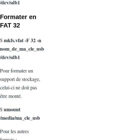
/dev/sdb1
Formater en
FAT 32
mkfs.vfat -F 32 -n
$
nom_de_ma_cle_usb
/dev/sdb1
Pour formater un
support de stockage,
celui-ci ne doit pas
être monté.
umount
$
/media/ma_cle_usb
Pour les autres
formats :