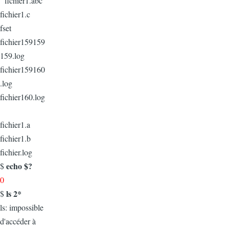
fichier1.abc
fichier1.c
fset
fichier159159
159.log
fichier159160
.log
fichier160.log
fichier1.a
fichier1.b
fichier.log
echo $?
$
0
ls 2*
$
ls: impossible
d'accéder à