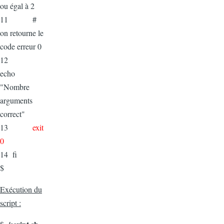
ou égal à 2
11 #
on retourne le
code erreur 0
12
echo
"Nombre
arguments
correct"
13
exit
0
14 fi
$
Exécution du
script :