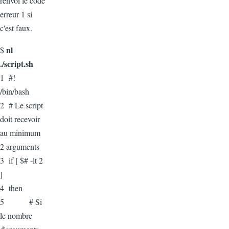
renvoi le code
erreur 1 si
c'est faux.
nl
$
./script.sh
1 #!
/bin/bash
2 # Le script
doit recevoir
au minimum
2 arguments
3 if [ $# -lt 2
]
4 then
5 # Si
le nombre