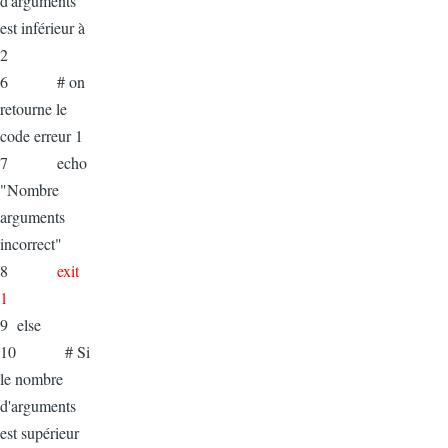
d'arguments
est inférieur à
2
6 # on
retourne le
code erreur 1
7 echo
"Nombre
arguments
incorrect"
8
exit
1
9 else
10 # Si
le nombre
d'arguments
est supérieur