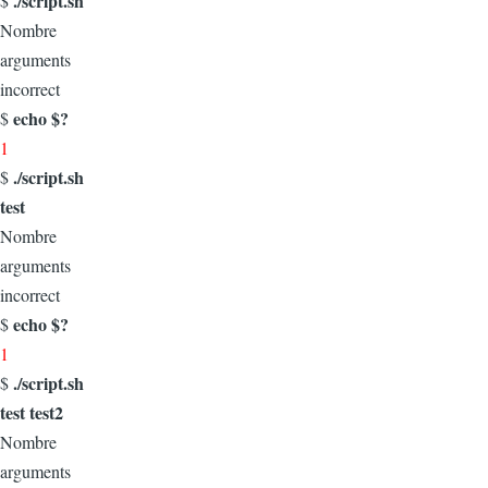
./script.sh
$
Nombre
arguments
incorrect
echo $?
$
1
./script.sh
$
test
Nombre
arguments
incorrect
echo $?
$
1
./script.sh
$
test test2
Nombre
arguments