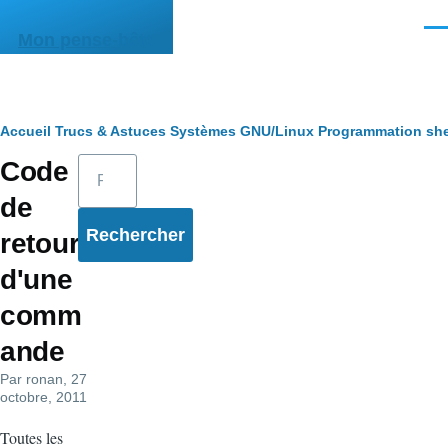
Aller au contenu principal
Men
Mon pense-bête
Fil
Accueil
Trucs & Astuces
Systèmes
GNU/Linux
Programmation she
Rechercher
Code
d'Ariane
de
retour
d'une
comm
ande
Par
ronan
, 27
octobre, 2011
Toutes les