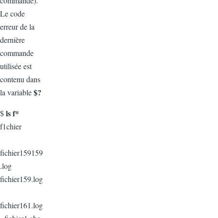
commande).
Le code
erreur de la
dernière
commande
utilisée est
contenu dans
$?
la variable
ls f*
$
f1chier
fichier159159
.log
fichier159.log
fichier161.log