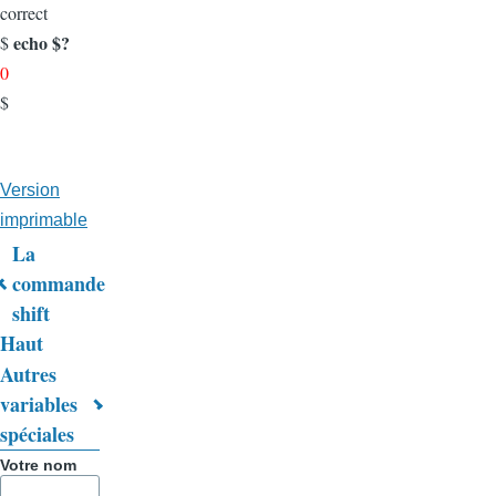
correct
echo $?
$
0
$
Version
imprimable
La
Liens
commande
shift
transversaux
Haut
de
Autres
livre
variables
spéciales
pour
Votre nom
Trucs