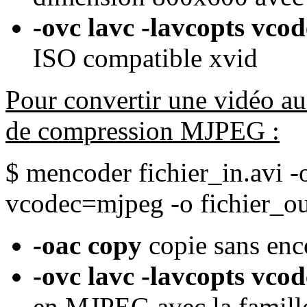
-ovc lavc -lavcopts vc
ISO compatible xvid
Pour convertir une vidéo au
de compression MJPEG :
$ mencoder fichier_in.avi -
vcodec=mjpeg -o fichier_ou
-oac copy
copie sans enc
-ovc lavc -lavcopts vc
en MJPEG avec la famill