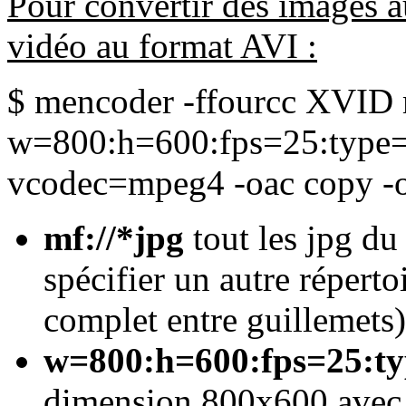
Pour convertir des images 
vidéo au format AVI :
$ mencoder -ffourcc XVID m
w=800:h=600:fps=25:type=j
vcodec=mpeg4 -oac copy -o
mf://*jpg
tout les jpg du
spécifier un autre répert
complet entre guillemets)
w=800:h=600:fps=25:ty
dimension 800x600 avec e