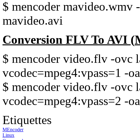
$ mencoder
mavideo.wmv
mavideo.avi
Conversion
FLV
To
AVI
(
$ mencoder
video.flv
-ovc
vcodec
=
mpeg4
:
vpass
=1
-o
$ mencoder
video.flv
-ovc
vcodec
=
mpeg4
:
vpass
=2
-o
Etiquettes
MEncoder
Linux