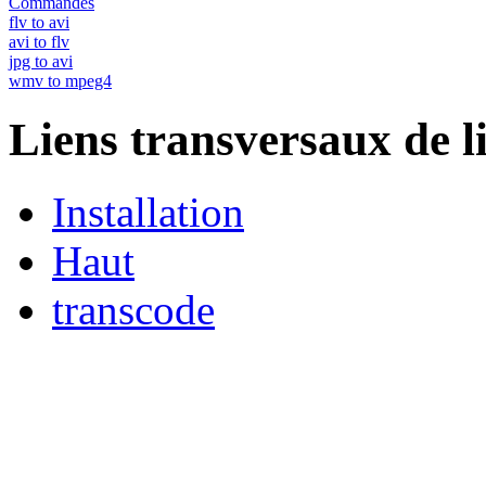
Commandes
flv to avi
avi to flv
jpg to avi
wmv to mpeg4
Liens transversaux de l
Installation
Haut
transcode