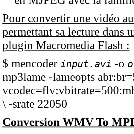
Pour convertir une vidéo a
permettant sa lecture dans u
plugin Macromedia Flash :
$ mencoder
-o
input.avi
o
mp3lame -lameopts abr:br=5
vcodec=flv:vbitrate=500:m
\ -srate 22050
Conversion
WMV
To
MPE