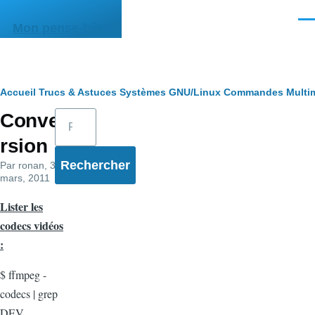
Aller au contenu principal
Men
Mon pense-bête
Fil
Accueil
Trucs & Astuces
Systèmes
GNU/Linux
Commandes
Multi
Rechercher
Conve
d'Ariane
rsion
Par
ronan
, 31
mars, 2011
Lister les
codecs vidéos
:
$ ffmpeg -
codecs | grep
DEV