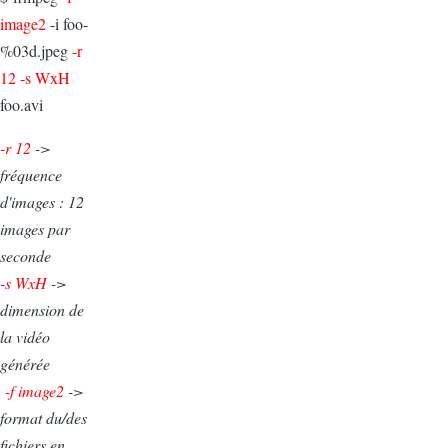
image2
-i foo-
%03d.jpeg
-r
12 -s WxH
foo.avi
-r 12
->
fréquence
d'images : 12
images par
seconde
-s WxH
->
dimension de
la vidéo
générée
-f image2
->
format du/des
fichiers en