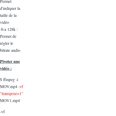
Permet
d'indiquer la
taille de la
vidéo
-b:a 128k :
Permet de
régler le
bitrate audio
Pivoter une
vidéo :
$ ffmpeg -i
MOV.mp4
-vf
"transpose=1"
MOV1.mp4
-vf