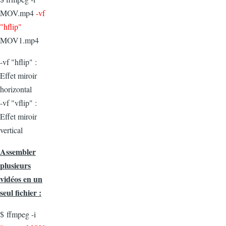
MOV.mp4
-vf
"hflip"
MOV1.mp4
-vf "hflip" :
Effet miroir
horizontal
-vf "vflip" :
Effet miroir
vertical
Assembler
plusieurs
vidéos en un
seul fichier :
$ ffmpeg -i