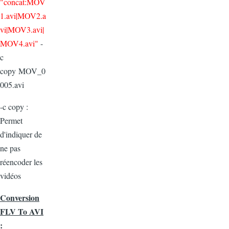
"concat:MOV
1.avi|MOV2.a
vi|MOV3.avi|
MOV4.avi"
-
c
copy MOV_0
005.avi
-c copy :
Permet
d'indiquer de
ne pas
réencoder les
vidéos
Conversion
FLV To AVI
: