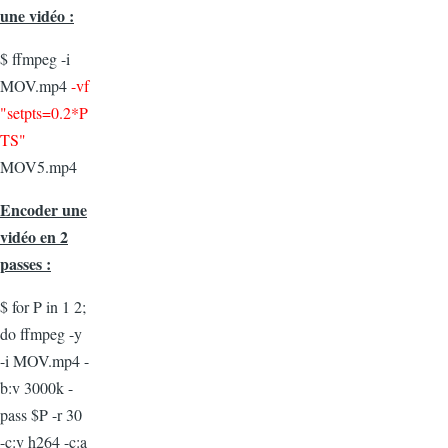
une vidéo :
$ ffmpeg -i
MOV.mp4
-vf
"setpts=0.2*P
TS"
MOV5.mp4
Encoder une
vidéo en 2
passes :
$ for P in 1 2;
do ffmpeg -y
-i MOV.mp4 -
b:v 3000k -
pass $P -r 30
-c:v h264 -c:a