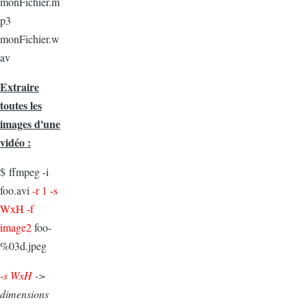
monFichier.m
p3
monFichier.w
av
Extraire
toutes les
images d'une
vidéo :
$ ffmpeg -i
foo.avi
-r 1
-s
WxH -f
image2
foo-
%03d.jpeg
-s WxH
->
dimensions