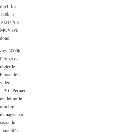
mp3 -b:a
128k -s
1024*768
MOV.avi;
done
-b:v 3000k :
Permet de
régler le
bitrate de la
vidéo
-r 30 : Permet
de définir le
nombre
d'images par
seconde
-pass $P :