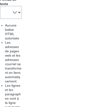
texte
Aucune
balise
HTML
autorisée.
Les
adresses
de pages
web et les
adresses
courriel se
transforme
nt en liens
automatiq
uement.
Les lignes
et les
paragraph
es vont à
la ligne