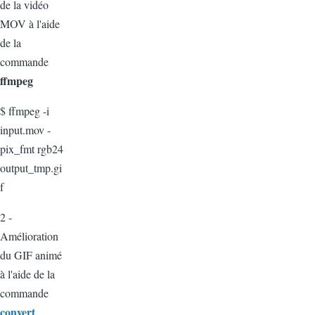
de la vidéo
MOV à l'aide
de la
commande
ffmpeg
$ ffmpeg -i
input.mov -
pix_fmt rgb24
output_tmp.gi
f
2 -
Amélioration
du GIF animé
à l'aide de la
commande
convert