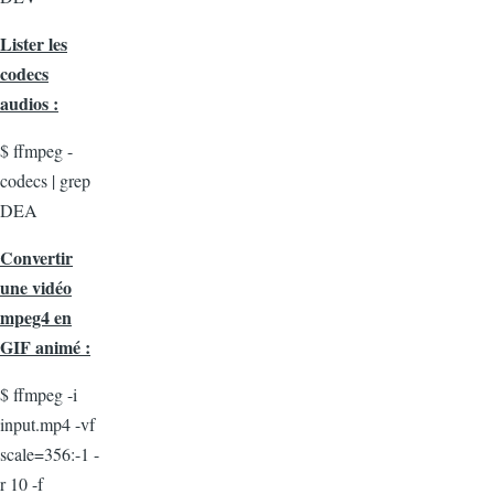
Lister les
codecs
audios :
$ ffmpeg -
codecs | grep
DEA
Convertir
une vidéo
mpeg4 en
GIF animé :
$ ffmpeg -i
input.mp4 -vf
scale=356:-1 -
r 10 -f