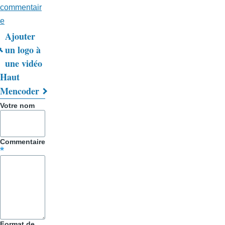
commentair
e
Ajouter
Liens
un logo à
une vidéo
transversaux
Haut
de
Mencoder
livre
Votre nom
pour
Trucs
Commentaire
&
Astuces
Format de