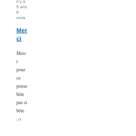
il y a
5 ans
6
mois
Mer
ci
Merc
i
pour
ce
pense
bête
pas si
bête
;-)