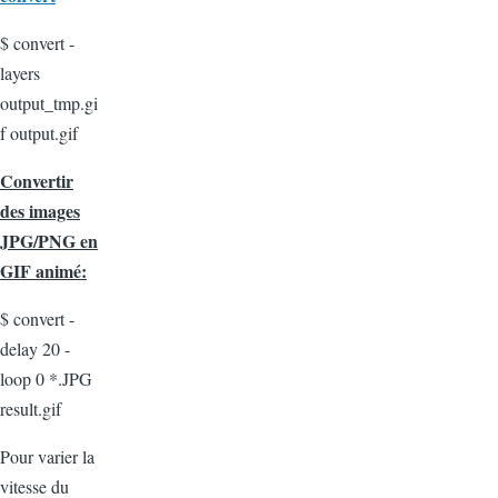
$ convert -
layers
output_tmp.gi
f output.gif
Convertir
des images
JPG/PNG en
GIF animé:
$ convert -
delay 20 -
loop 0 *.JPG
result.gif
Pour varier la
vitesse du