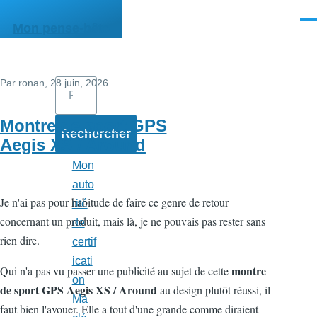
Aller au contenu principal
Men
Mon pense-bête
Par
ronan
, 28 juin, 2026
Rechercher
Montre de sport GPS
Aegis XS / Around
Mon
auto
Je n'ai pas pour habitude de faire ce genre de retour
rité
concernant un produit, mais là, je ne pouvais pas rester sans
de
rien dire.
certif
icati
montre
Qui n'a pas vu passer une publicité au sujet de cette
on
de sport GPS Aegis XS / Around
au design plutôt réussi, il
Ma
faut bien l'avouer. Elle a tout d'une grande comme diraient