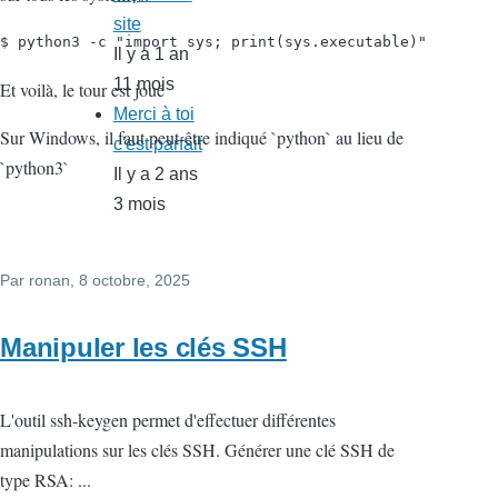
site
$ python3 -c "import sys; print(sys.executable)"
Il y a 1 an
11 mois
Et voilà, le tour est joué
Merci à toi
Sur Windows, il faut peut-être indiqué `python` au lieu de
c'est parfait
`python3`
Il y a 2 ans
3 mois
Par
ronan
, 8 octobre, 2025
Manipuler les clés SSH
L'outil ssh-keygen permet d'effectuer différentes
manipulations sur les clés SSH. Générer une clé SSH de
type RSA: ...