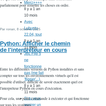
Merci++++
parfaitement pour remettre les choses en ordre.
Il y a 1 an
10 mois
Avec
Lubuntu
Par
ronan
, 8 octobre, 2025
22.04, tout
Il y a 1 an
Python: Afficher le chemin
11 mois
de l'interpréteur en cours
JBL Flip 5
ne
fonctionne
Entre les différentes versions de Python installées et sans
pas (me fait
compter sur tous les environnements virtuels qu'il est
'flipper'...)
possible d'utiliser, difficile de savoir exactement quel est
Il y a 1 an
l'interpréteur Python en cours d'exécution.
11 mois
Pour cela, une petite commande à exécuter et qui fonctionne
Si tu veux
sur tous les systèmes.
aspirer un