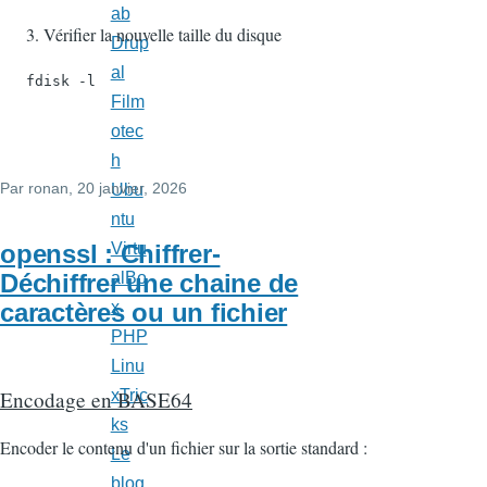
ab
Vérifier la nouvelle taille du disque
Drup
al
   fdisk -l
Film
otec
h
Par
ronan
, 20 janvier, 2026
Ubu
ntu
openssl : Chiffrer-
Virtu
Déchiffrer une chaine de
alBo
caractères ou un fichier
x
PHP
Linu
xTric
Encodage en BASE64
ks
Encoder le contenu d'un fichier sur la sortie standard :
Le
blog