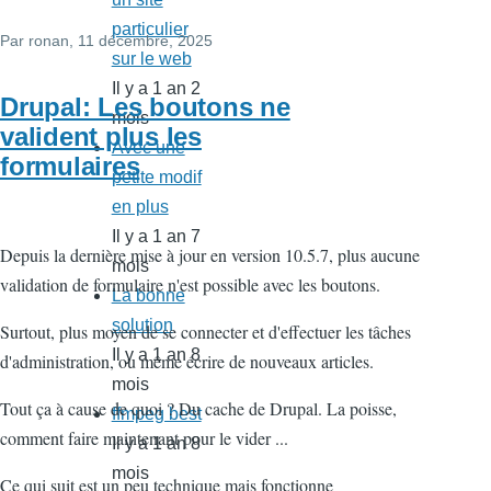
particulier
Par
ronan
, 11 décembre, 2025
sur le web
Il y a 1 an 2
Drupal: Les boutons ne
mois
valident plus les
Avec une
formulaires
petite modif
en plus
Il y a 1 an 7
Depuis la dernière mise à jour en version 10.5.7, plus aucune
mois
validation de formulaire n'est possible avec les boutons.
La bonne
solution
Surtout, plus moyen de se connecter et d'effectuer les tâches
Il y a 1 an 8
d'administration, ou même écrire de nouveaux articles.
mois
Tout ça à cause de quoi ? Du cache de Drupal. La poisse,
ffmpeg best
comment faire maintenant pour le vider ...
Il y a 1 an 8
mois
Ce qui suit est un peu technique mais fonctionne