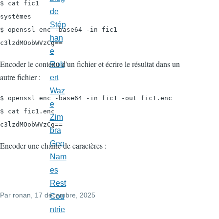
$ cat fic1

de
systèmes

Stép
$ openssl enc -base64 -in fic1

han
c3lzdMOobWVzCg==
e
Encoder le contenu d'un fichier et écrire le résultat dans un
Rob
autre fichier :
ert
Waz
$ openssl enc -base64 -in fic1 -out fic1.enc

e
$ cat fic1.enc

Zim
c3lzdMOobWVzCg==
bra
Geo
Encoder une chaine de caractères :
Nam
es
Rest
Par
ronan
, 17 décembre, 2025
Cou
ntrie