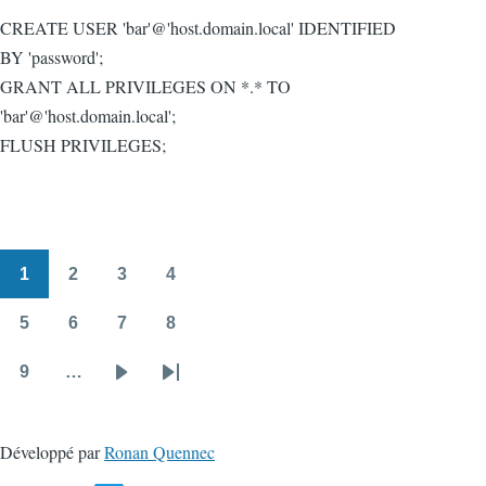
CREATE USER 'bar'@'host.domain.local' IDENTIFIED
BY 'password';
GRANT ALL PRIVILEGES ON *.* TO
'bar'@'host.domain.local';
FLUSH PRIVILEGES;
1
2
3
4
Pagination
Page
Page
Page
Page
5
6
7
8
Page
Page
Page
Page
9
…
Page
Page
Dernière
suivante
page
Développé par
Ronan Quennec