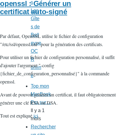
openssl : Générer un
s
certificat auto-signé
Les
Gîte
s de
Bell
Par défaut, OpenSSL utilise le fichier de configuration
evue
"/etc/ssl/openssl.cnf" pour la génération des certificats.
OC
Pour utiliser un fichier de configuration personnalisé, il suffit
R
d'ajouter l'argument "-config
onlin
{fichier_de_configuration_personnalisé}" à la commande
e
openssl.
Top mon
Avant de pouvoir générer un certificat, il faut obligatoirement
MacBook
générer une clé RSA ou DSA.
Pro sur…
Il y a 1
Tout est expliqué
ici
.
mois
Rechercher
un site