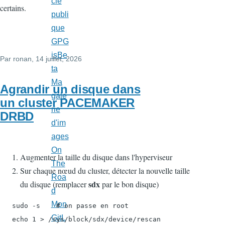
clé
certains.
publi
que
GPG
isBe
Par
ronan
, 14 juillet, 2026
ta
Ma
Agrandir un disque dans
gale
un cluster PACEMAKER
rie
DRBD
d'im
ages
On
Augmenter la taille du disque dans l'hyperviseur
The
Sur chaque nœud du cluster, détecter la nouvelle taille
Roa
sdx
du disque (remplacer
par le bon disque)
d
Mon
   sudo -s    # on passe en root

GitL
   echo 1 > /sys/block/sdx/device/rescan