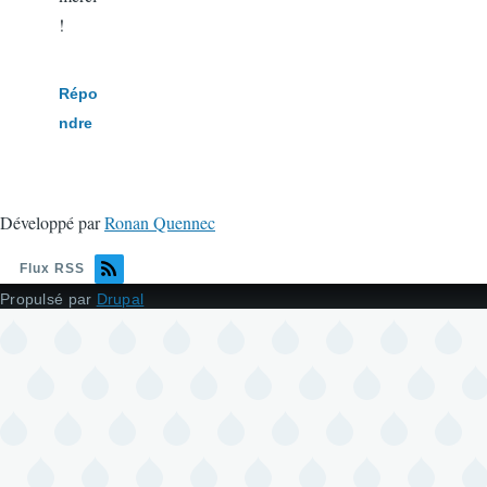
!
Répo
ndre
Développé par
Ronan Quennec
Flux RSS
Propulsé par
Drupal