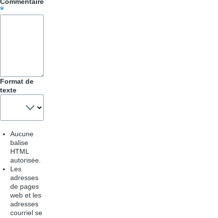
Commentaire
pour
Trucs
&
Astuces
Format de
texte
Aucune
balise
HTML
autorisée.
Les
adresses
de pages
web et les
adresses
courriel se