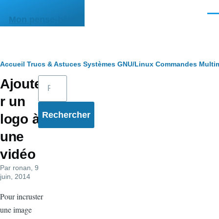
Aller au contenu principal
Men
Mon pense-bête
Fil
Accueil
Trucs & Astuces
Systèmes
GNU/Linux
Commandes
Multi
Rechercher
Ajoute
d'Ariane
r un
logo à
une
vidéo
Par
ronan
, 9
juin, 2014
Pour incruster
une image