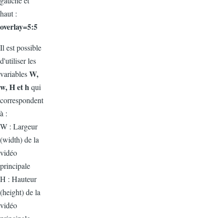
gauche et
haut :
overlay=5:5
Il est possible
d'utiliser les
W,
variables
w, H et h
qui
correspondent
à :
W : Largeur
(width) de la
vidéo
principale
H : Hauteur
(height) de la
vidéo