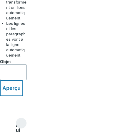
transforme
nt en liens
automatiq
uement.
Les lignes
et les
paragraph
es vont à
la ligne
automatiq
uement.
Objet
B
ul