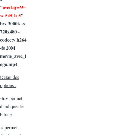
"
overlay=W-
w-5:H-h-5
" -
b:v 3000k -s
720x480 -
codec:v h264
-fs 20M
movie_avec_l
ogo.mp4
Détail des
options :
-b:v
permet
d'indiquer le
bitrate
-s
permet