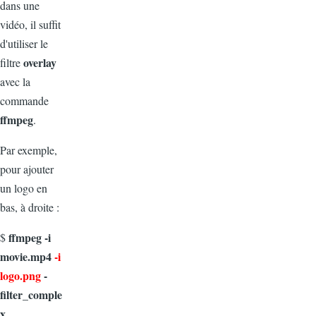
dans une
vidéo, il suffit
d'utiliser le
overlay
filtre
avec la
commande
ffmpeg
.
Par exemple,
pour ajouter
un logo en
bas, à droite :
ffmpeg -i
$
movie.mp4
-i
logo.png
-
filter_comple
x