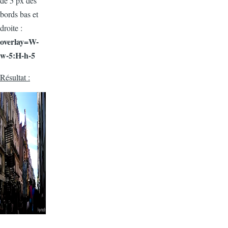
de 5 px des
bords bas et
droite :
overlay=W-
w-5:H-h-5
Résultat :