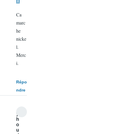
n
Ca
marc
he
nicke
l.
Merc
i.
Répo
ndre
y3
h
o
u