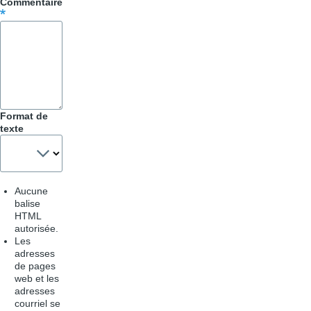
Commentaire
pour
Trucs
&
Astuces
Format de
texte
Aucune
balise
HTML
autorisée.
Les
adresses
de pages
web et les
adresses
courriel se