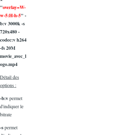
"
overlay=W-
w-5:H-h-5
" -
b:v 3000k -s
720x480 -
codec:v h264
-fs 20M
movie_avec_l
ogo.mp4
Détail des
options :
-b:v
permet
d'indiquer le
bitrate
-s
permet