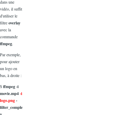
dans une
vidéo, il suffit
d'utiliser le
overlay
filtre
avec la
commande
ffmpeg
.
Par exemple,
pour ajouter
un logo en
bas, à droite :
ffmpeg -i
$
movie.mp4
-i
logo.png
-
filter_comple
x