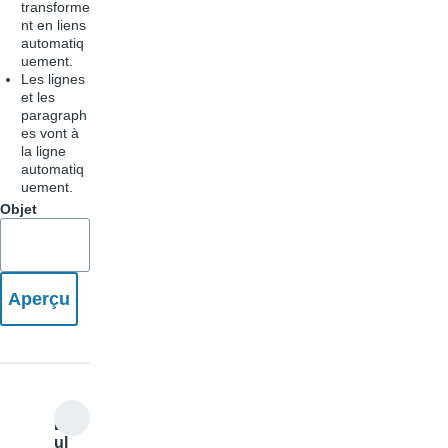
transforme
nt en liens
automatiq
uement.
Les lignes
et les
paragraph
es vont à
la ligne
automatiq
uement.
Objet
B
ul