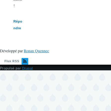
!
Répo
ndre
Développé par
Ronan Quennec
Flux RSS
Propulsé par
Drupal