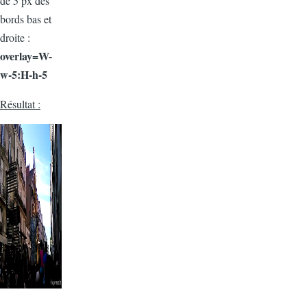
de 5 px des
bords bas et
droite :
overlay=W-
w-5:H-h-5
Résultat :