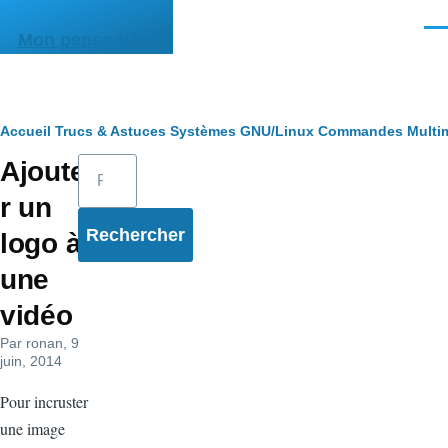
Aller au contenu principal
Men
Mon pense-bête
Fil
Accueil
Trucs & Astuces
Systèmes
GNU/Linux
Commandes
Multi
Rechercher
Ajoute
d'Ariane
r un
logo à
une
vidéo
Par
ronan
, 9
juin, 2014
Pour incruster
une image