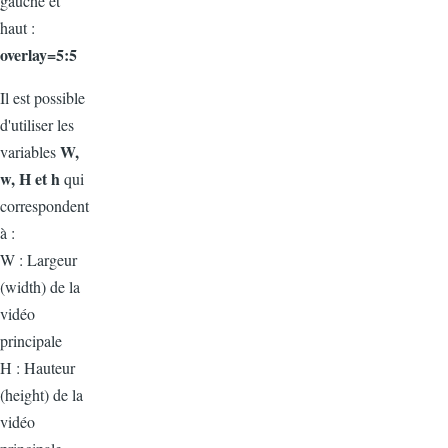
gauche et
haut :
overlay=5:5
Il est possible
d'utiliser les
W,
variables
w, H et h
qui
correspondent
à :
W : Largeur
(width) de la
vidéo
principale
H : Hauteur
(height) de la
vidéo