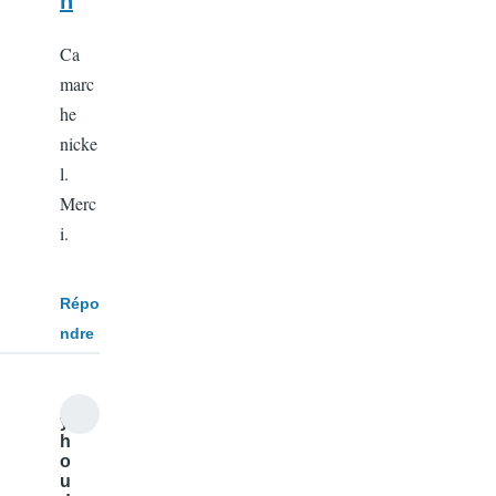
n
Ca
marc
he
nicke
l.
Merc
i.
Répo
ndre
y3
h
o
u