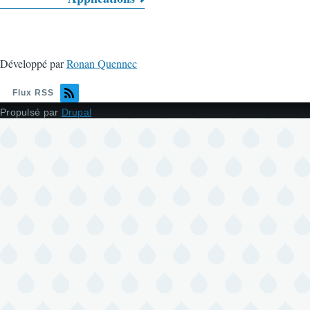
Liens
transversaux
de
Développé par
Ronan Quennec
livre
Flux RSS
pour
Propulsé par
Drupal
Trucs
&
Astuces