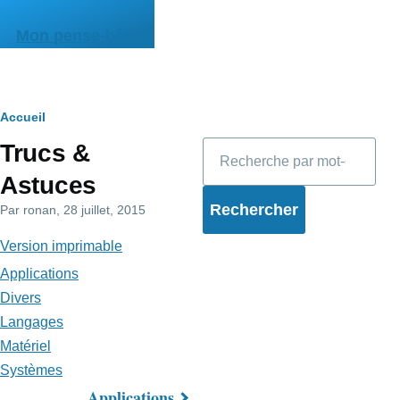
Aller au contenu principal
Mon pense-bête
Fil
Accueil
Rechercher
Trucs &
d'Ariane
Astuces
Par
ronan
, 28 juillet, 2015
Version imprimable
Applications
Divers
Langages
Matériel
Systèmes
Applications