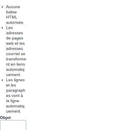
Aucune
balise
HTML
autorisée.
Les
adresses
de pages
web et les
adresses
courriel se
transforme
nt en liens
automatiq
uement.
Les lignes
et les
paragraph
es vont à
la ligne
automatiq
uement.
Objet