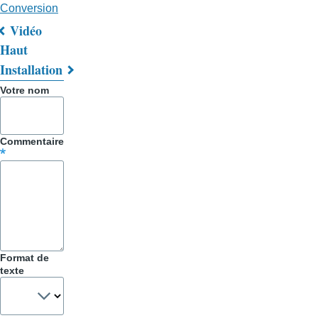
Conversion
Vidéo
Liens
Haut
Installation
transversaux
Votre nom
de
livre
Commentaire
pour
Trucs
&
Astuces
Format de
texte