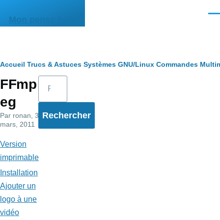
Aller au contenu principal
Men
Mon pense-bête
Fil
Accueil
Trucs & Astuces
Systèmes
GNU/Linux
Commandes
Multi
Rechercher
FFmp
d'Ariane
eg
Par
ronan
, 31
mars, 2011
Version
imprimable
Installation
Ajouter un
logo à une
vidéo