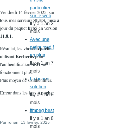
particulier
Vendredi 14 février 2025, sur
sur le web
SLES
tous mes serveurs
, mise à
Il y a 1 an 2
krb5
jour du paquet
en version
mois
11.8.1
.
Avec une
petite modif
Apache
Résultat, les vhosts
en plus
Kerberos
utilisant
pour
Il y a 1 an 7
SSO
l'authentification
ne
mois
fonctionnent plus.
La bonne
Plus moyen de s'authentifier.
solution
Apache
Erreur dans les logs
:
Il y a 1 an 8
mois
ffmpeg best
Il y a 1 an 8
Par
ronan
, 13 février, 2025
mois