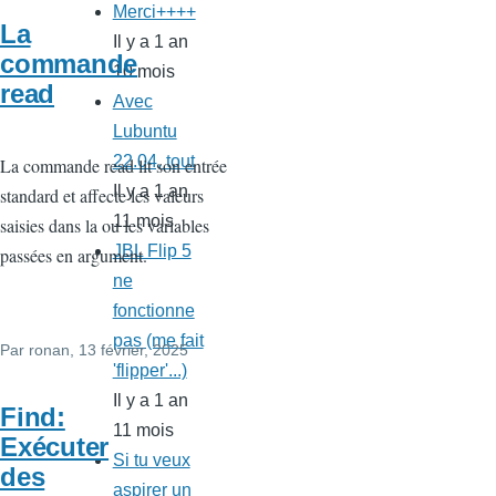
Merci++++
La
Il y a 1 an
commande
10 mois
read
Avec
Lubuntu
22.04, tout
La commande read lit son entrée
Il y a 1 an
standard et affecte les valeurs
11 mois
saisies dans la ou les variables
JBL Flip 5
passées en argument.
ne
fonctionne
pas (me fait
Par
ronan
, 13 février, 2025
'flipper'...)
Il y a 1 an
Find:
11 mois
Exécuter
Si tu veux
des
aspirer un