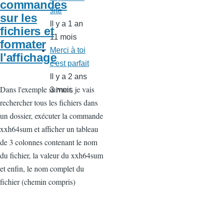
commandes
site
sur les
Il y a 1 an
fichiers et
11 mois
formater
Merci à toi
l'affichage
c'est parfait
Il y a 2 ans
Dans l'exemple suivant, je vais
3 mois
rechercher tous les fichiers dans
un dossier, exécuter la commande
xxh64sum et afficher un tableau
de 3 colonnes contenant le nom
du fichier, la valeur du xxh64sum
et enfin, le nom complet du
fichier (chemin compris)