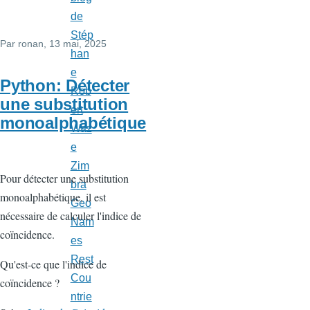
de
Stép
Par
ronan
, 13 mai, 2025
han
e
Python: Détecter
Rob
une substitution
ert
monoalphabétique
Waz
e
Zim
Pour détecter une substitution
bra
monoalphabétique, il est
Geo
nécessaire de calculer l'indice de
Nam
coïncidence.
es
Rest
Qu'est-ce que l'indice de
Cou
coïncidence ?
ntrie