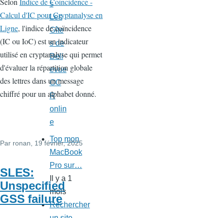
Selon
Indice de Coincidence -
s
Calcul d'IC pour Cryptanalyse en
Les
Ligne
, l'indice de coïncidence
Gîte
(IC ou IoC) est un indicateur
s de
utilisé en cryptanalyse qui permet
Bell
d'évaluer la répartition globale
evue
des lettres dans un message
OC
chiffré pour un alphabet donné.
R
onlin
e
Top mon
Par
ronan
, 19 février, 2025
MacBook
Pro sur…
SLES:
Il y a 1
Unspecified
mois
GSS failure
Rechercher
un site