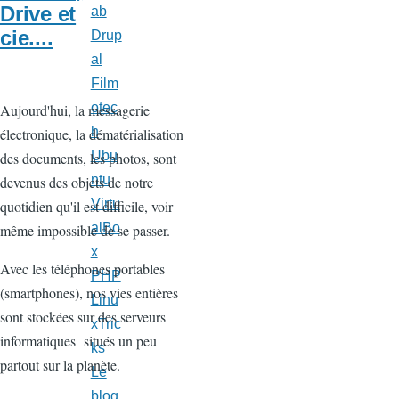
Drive et
ab
cie....
Drup
al
Film
otec
Aujourd'hui, la messagerie
h
électronique, la dématérialisation
Ubu
des documents, les photos, sont
ntu
devenus des objets de notre
Virtu
quotidien qu'il est difficile, voir
alBo
même impossible de se passer.
x
Avec les téléphones portables
PHP
(smartphones), nos vies entières
Linu
sont stockées sur des serveurs
xTric
informatiques situés un peu
ks
partout sur la planète.
Le
blog