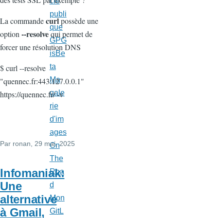
clé
publi
curl
La commande
possède une
que
--resolve
option
qui permet de
GPG
forcer une résolution DNS
isBe
ta
$ curl --resolve
Ma
"quennec.fr:443:127.0.0.1"
gale
https://quennec.fr/ -v
rie
d'im
ages
Par
ronan
, 29 mai, 2025
On
The
Infomaniak:
Roa
Une
d
alternative
Mon
à Gmail,
GitL