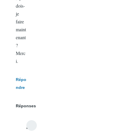
dois-
je
faire
maint
enant
?
Merc
i.
Répo
ndre
Réponses
r