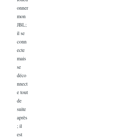
onner
mon
JBL;
il se
conn
ecte
mais
se
déco
nnect
e tout
de
suite
après
; il
est