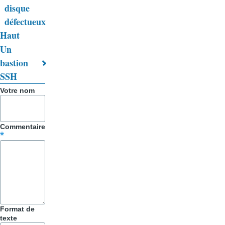
de
disque
livre
défectueux
Haut
pour
Un
Trucs
bastion
&
SSH
Astuces
Votre nom
Commentaire
Format de
texte