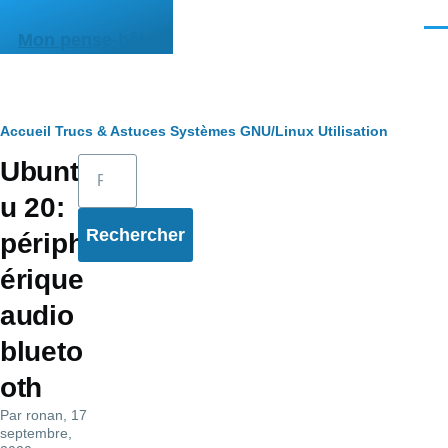
Aller au contenu principal
Men
Mon pense-bête
Fil
Accueil
Trucs & Astuces
Systèmes
GNU/Linux
Utilisation
Rechercher
Ubunt
d'Ariane
u 20:
périph
érique
audio
blueto
oth
Par
ronan
, 17
septembre,