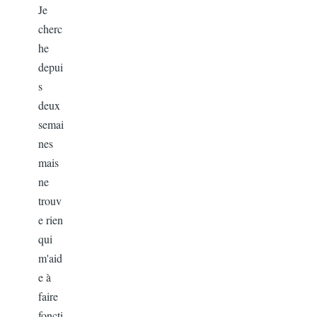
Je
cherc
he
depui
s
deux
semai
nes
mais
ne
trouv
e rien
qui
m'aid
e à
faire
foncti