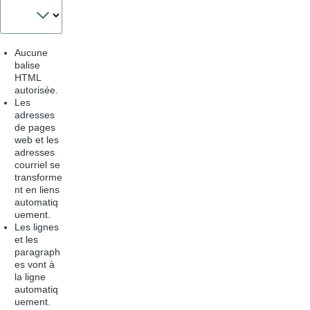
Aucune
balise
HTML
autorisée.
Les
adresses
de pages
web et les
adresses
courriel se
transforme
nt en liens
automatiq
uement.
Les lignes
et les
paragraph
es vont à
la ligne
automatiq
uement.