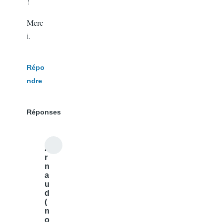
!
Merc
i.
Répo
ndre
Réponses
A
r
n
a
u
d
(
n
o