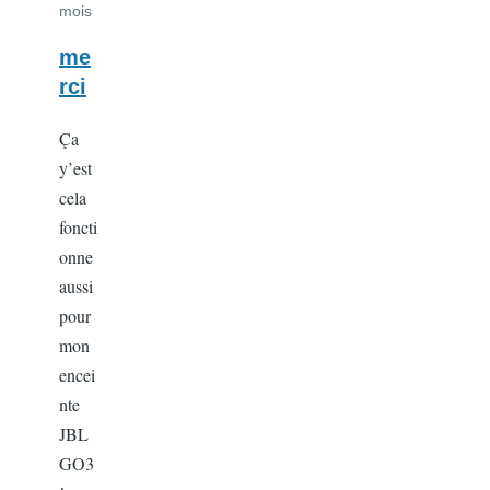
mois
me
rci
Ça
y’est
cela
foncti
onne
aussi
pour
mon
encei
nte
JBL
GO3