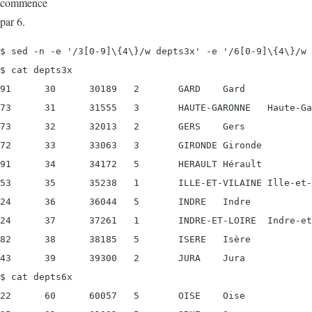
commence
par 6.
$ sed -n -e '/3[0-9]\{4\}/w depts3x' -e '/6[0-9]\{4\}/w 
$ cat depts3x

91      30      30189   2       GARD    Gard

73      31      31555   3       HAUTE-GARONNE   Haute-Ga
73      32      32013   2       GERS    Gers

72      33      33063   3       GIRONDE Gironde

91      34      34172   5       HERAULT Hérault

53      35      35238   1       ILLE-ET-VILAINE Ille-et-
24      36      36044   5       INDRE   Indre

24      37      37261   1       INDRE-ET-LOIRE  Indre-et
82      38      38185   5       ISERE   Isère

43      39      39300   2       JURA    Jura

$ cat depts6x

22      60      60057   5       OISE    Oise
