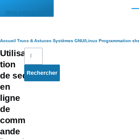
Aller au contenu principal
Men
Mon pense-bête
Fil
Accueil
Trucs & Astuces
Systèmes
GNU/Linux
Programmation she
Rechercher
Utilisa
d'Ariane
tion
de sed
en
ligne
de
comm
ande