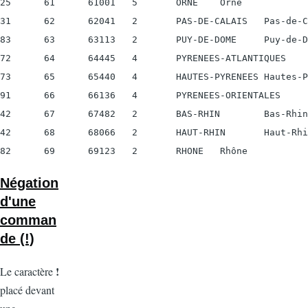
25      61      61001   5       ORNE    Orne

31      62      62041   2       PAS-DE-CALAIS   Pas-de-C
83      63      63113   2       PUY-DE-DOME     Puy-de-D
72      64      64445   4       PYRENEES-ATLANTIQUES    
73      65      65440   4       HAUTES-PYRENEES Hautes-P
91      66      66136   4       PYRENEES-ORIENTALES     
42      67      67482   2       BAS-RHIN        Bas-Rhin

42      68      68066   2       HAUT-RHIN       Haut-Rhi
82      69      69123   2       RHONE   Rhône
Négation
d'une
comman
de (!)
!
Le caractère
placé devant