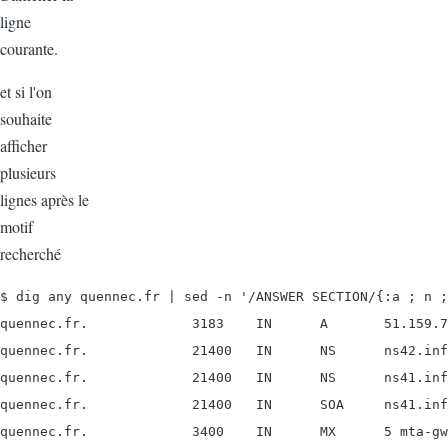
ligne
courante.
et si l'on
souhaite
afficher
plusieurs
lignes après le
motif
recherché
$ dig any quennec.fr | sed -n '/ANSWER SECTION/{:a ; n ;
quennec.fr.             3183    IN      A       51.159.7
quennec.fr.             21400   IN      NS      ns42.inf
quennec.fr.             21400   IN      NS      ns41.inf
quennec.fr.             21400   IN      SOA     ns41.inf
quennec.fr.             3400    IN      MX      5 mta-gw