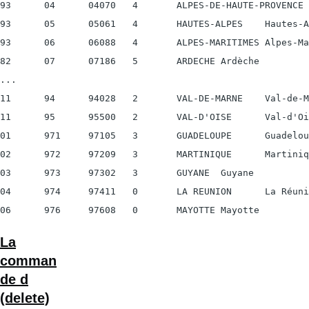
93      04      04070   4       ALPES-DE-HAUTE-PROVENCE 
93      05      05061   4       HAUTES-ALPES    Hautes-A
93      06      06088   4       ALPES-MARITIMES Alpes-Ma
82      07      07186   5       ARDECHE Ardèche

...

11      94      94028   2       VAL-DE-MARNE    Val-de-M
11      95      95500   2       VAL-D'OISE      Val-d'Oi
01      971     97105   3       GUADELOUPE      Guadelou
02      972     97209   3       MARTINIQUE      Martiniq
03      973     97302   3       GUYANE  Guyane

04      974     97411   0       LA REUNION      La Réuni
06      976     97608   0       MAYOTTE Mayotte
La
comman
de d
(delete)