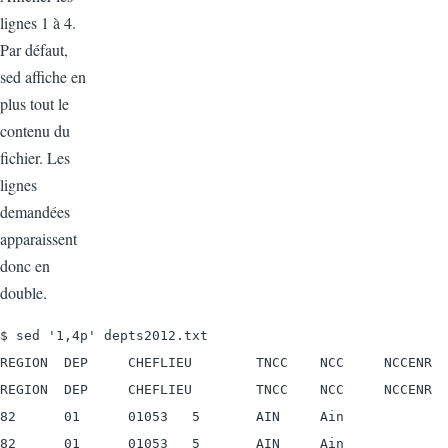
lignes 1 à 4.
Par défaut,
sed affiche en
plus tout le
contenu du
fichier. Les
lignes
demandées
apparaissent
donc en
double.
$ sed '1,4p' depts2012.txt

REGION  DEP     CHEFLIEU        TNCC    NCC     NCCENR

REGION  DEP     CHEFLIEU        TNCC    NCC     NCCENR

82      01      01053   5       AIN     Ain

82      01      01053   5       AIN     Ain
