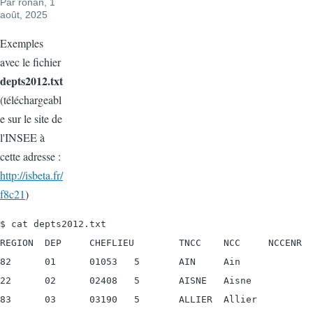
Par
ronan
, 1
août, 2025
Exemples
avec le fichier
depts2012.txt
(téléchargeabl
e sur le site de
l'INSEE à
cette adresse :
http://isbeta.fr/
f8c21
)
$ cat depts2012.txt

REGION  DEP     CHEFLIEU        TNCC    NCC     NCCENR

82      01      01053   5       AIN     Ain

22      02      02408   5       AISNE   Aisne

83      03      03190   5       ALLIER  Allier
