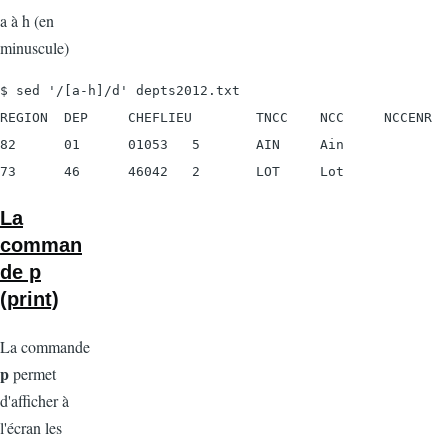
a à h (en
minuscule)
$ sed '/[a-h]/d' depts2012.txt

REGION  DEP     CHEFLIEU        TNCC    NCC     NCCENR

82      01      01053   5       AIN     Ain

73      46      46042   2       LOT     Lot
La
comman
de p
(print)
La commande
p
permet
d'afficher à
l'écran les