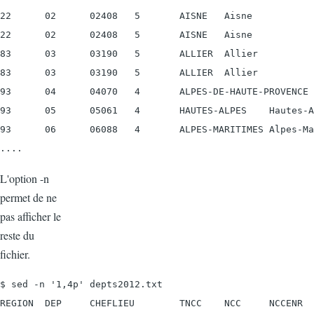
22      02      02408   5       AISNE   Aisne

22      02      02408   5       AISNE   Aisne

83      03      03190   5       ALLIER  Allier

83      03      03190   5       ALLIER  Allier

93      04      04070   4       ALPES-DE-HAUTE-PROVENCE 
93      05      05061   4       HAUTES-ALPES    Hautes-A
93      06      06088   4       ALPES-MARITIMES Alpes-Ma
....
L'option -n
permet de ne
pas afficher le
reste du
fichier.
$ sed -n '1,4p' depts2012.txt

REGION  DEP     CHEFLIEU        TNCC    NCC     NCCENR
