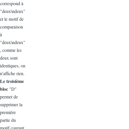
correspond à
"deux\ndeux"
et le motif de
comparaison
à
"deux\ndeux"
, comme les
deux sont
identiques, on
n'affiche rien.
Le troisième
bloc
"D"
permet de
supprimer la
première
partie du
motif courant,