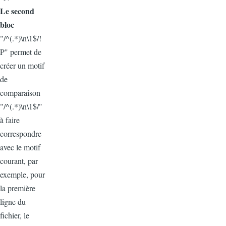
Le second
bloc
"/^(.*)\n\1$/!
P" permet de
créer un motif
de
comparaison
"/^(.*)\n\1$/"
à faire
correspondre
avec le motif
courant, par
exemple, pour
la première
ligne du
fichier, le