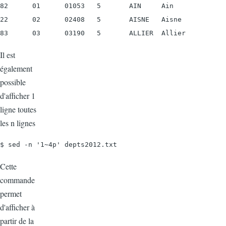
82      01      01053   5       AIN     Ain

22      02      02408   5       AISNE   Aisne

83      03      03190   5       ALLIER  Allier
Il est
également
possible
d'afficher 1
ligne toutes
les n lignes
$ sed -n '1~4p' depts2012.txt
Cette
commande
permet
d'afficher à
partir de la