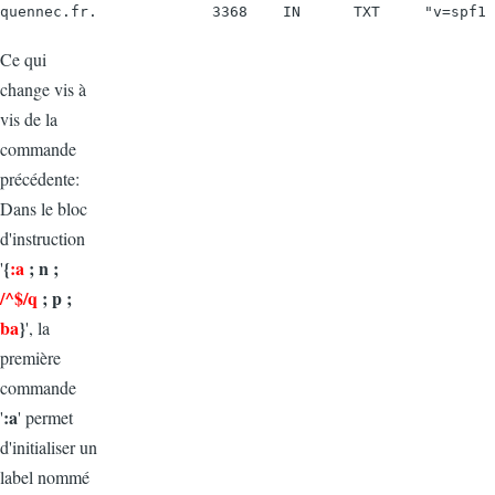
quennec.fr.             3368    IN      TXT     "v=spf1 
Ce qui
change vis à
vis de la
commande
précédente:
Dans le bloc
d'instruction
{
:a
; n ;
'
/^$/q
; p ;
ba
}
', la
première
commande
:a
'
' permet
d'initialiser un
label nommé