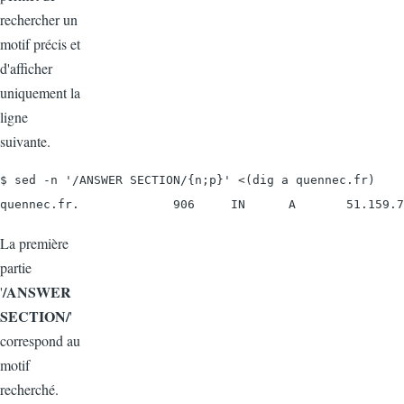
rechercher un
motif précis et
d'afficher
uniquement la
ligne
suivante.
$ sed -n '/ANSWER SECTION/{n;p}' <(dig a quennec.fr)

quennec.fr.             906     IN      A       51.159.7
La première
partie
/ANSWER
'
SECTION/
'
correspond au
motif
recherché.