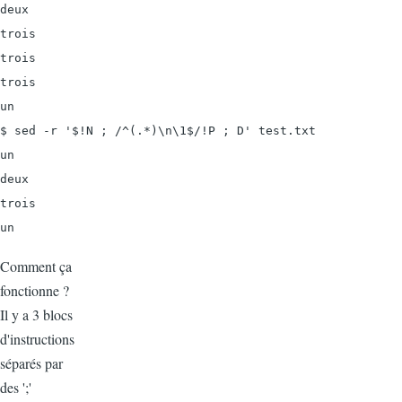
deux

trois

trois

trois

un

$ sed -r '$!N ; /^(.*)\n\1$/!P ; D' test.txt

un

deux

trois

un
Comment ça
fonctionne ?
Il y a 3 blocs
d'instructions
séparés par
des ';'