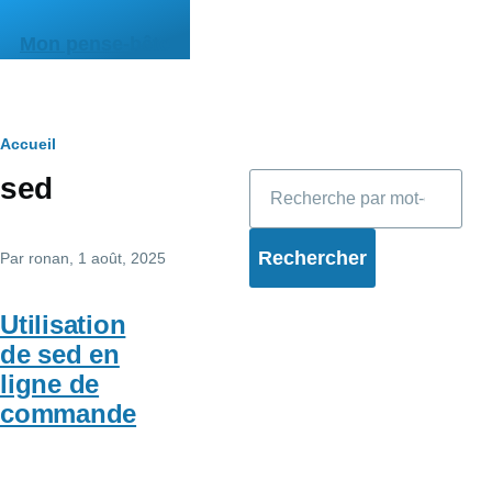
Aller au contenu principal
Mon pense-bête
Fil
Accueil
Rechercher
sed
d'Ariane
Par
ronan
, 1 août, 2025
Utilisation
de sed en
ligne de
commande