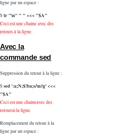
ligne par un espace :
tr "\n" " " <<< "$A"
$
Ceci est une chaine avec des
retours à la ligne.
Avec la
commande
sed
Suppression du retour à la ligne :
sed ':a;N;$!ba;s/\n//g' <<<
$
"$A"
Ceci est une chaineavec des
retoursà la ligne.
Remplacement du retour à la
ligne par un espace :