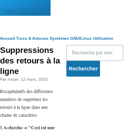
Aller au contenu principal
Mon pense-bête
Fil
Accueil
Trucs & Astuces
Systèmes
GNU/Linux
Utilisation
Rechercher
Suppressions
d'Ariane
des retours à la
ligne
Par
ronan
, 12 mars, 2015
Récapitulatifs des différentes
manières de supprimer les
retours à la ligne dans une
chaine de caractères.
A=$(echo -e "Ceci est une
$