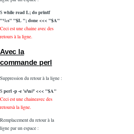
while read L; do printf
$
"%s" "$L "; done <<< "$A"
Ceci est une chaine avec des
retours à la ligne.
Avec la
commande
perl
Suppression du retour à la ligne :
perl -p -e 's/\n//' <<< "$A"
$
Ceci est une chaineavec des
retoursà la ligne.
Remplacement du retour à la
ligne par un espace :