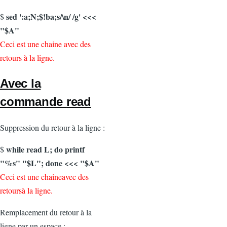
sed ':a;N;$!ba;s/\n/ /g' <<<
$
"$A"
Ceci est une chaine avec des
retours à la ligne.
Avec la
commande
read
Suppression du retour à la ligne :
while read L; do printf
$
"%s" "$L"; done <<< "$A"
Ceci est une chaineavec des
retoursà la ligne.
Remplacement du retour à la
ligne par un espace :