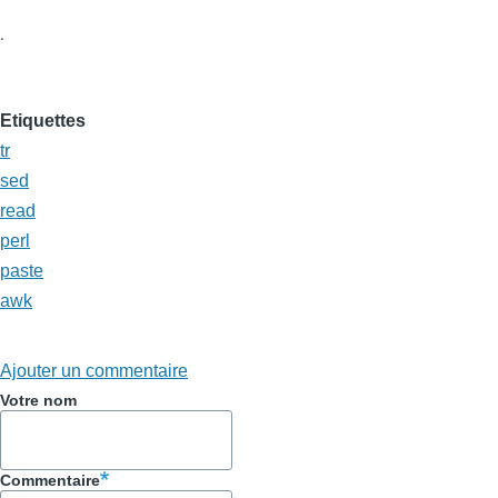
.
Etiquettes
tr
sed
read
perl
paste
awk
Ajouter un commentaire
Votre nom
Commentaire