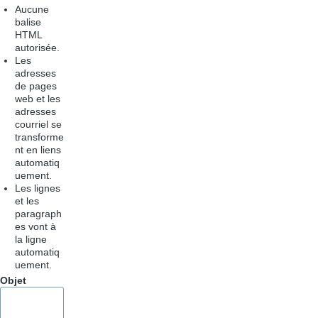
Aucune
balise
HTML
autorisée.
Les
adresses
de pages
web et les
adresses
courriel se
transforme
nt en liens
automatiq
uement.
Les lignes
et les
paragraph
es vont à
la ligne
automatiq
uement.
Objet