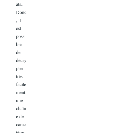
ats...
Donc
, il
est
possi
ble
de
décry
pter
très
facile
ment
une
chaîn
e de
carac
tères