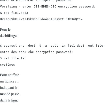
enter DES-EDE3-CBC encryption password:

Verifying - enter DES-EDE3-CBC encryption password:

$ cat fic1.des3

U2FsdGVkX19wt+Jvk9Gn8ldo4e5+BOsyzCJGAMXnQYo=
Pour le
déchiffrage :
$ openssl enc -des3 -d -a -salt -in fic1.des3 -out file.
enter des-ede3-cbc decryption password:

$ cat file.txt

systèmes
Pour chiffrer
un fichier en
indiquant le
mot de passe
dans la ligne