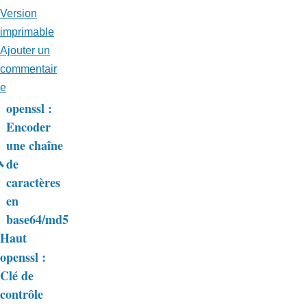
Version
imprimable
Ajouter un
commentair
e
openssl :
Liens
Encoder
une chaîne
transversaux
de
de
caractères
livre
en
base64/md5
pour
Haut
Trucs
openssl :
&
Clé de
contrôle
Astuces