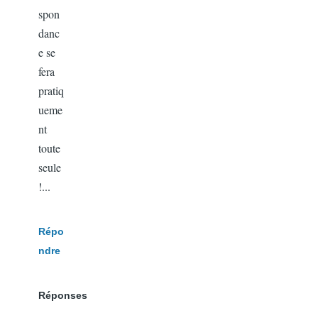
spon
danc
e se
fera
pratiq
ueme
nt
toute
seule
!...
Répo
ndre
Réponses