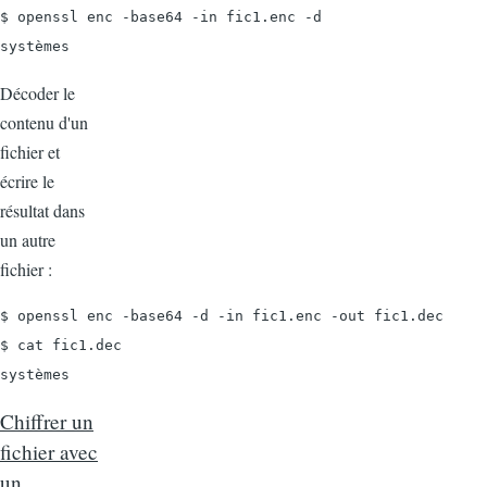
$ openssl enc -base64 -in fic1.enc -d

systèmes
Décoder le
contenu d'un
fichier et
écrire le
résultat dans
un autre
fichier :
$ openssl enc -base64 -d -in fic1.enc -out fic1.dec

$ cat fic1.dec

systèmes
Chiffrer un
fichier avec
un