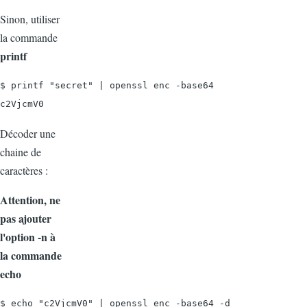
Sinon, utiliser
la commande
printf
$ printf "secret" | openssl enc -base64

c2VjcmV0
Décoder une
chaine de
caractères :
Attention, ne
pas ajouter
l'option -n à
la commande
echo
$ echo "c2VjcmV0" | openssl enc -base64 -d
