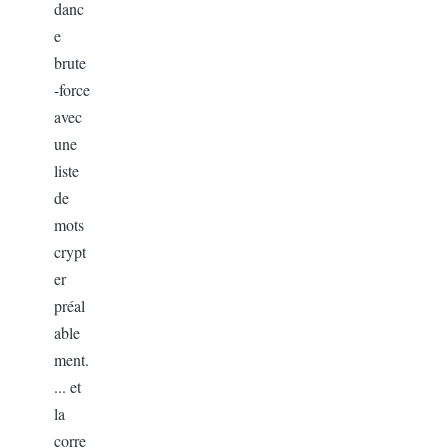
danc
e
brute
-force
avec
une
liste
de
mots
crypt
er
préal
able
ment.
... et
la
corre