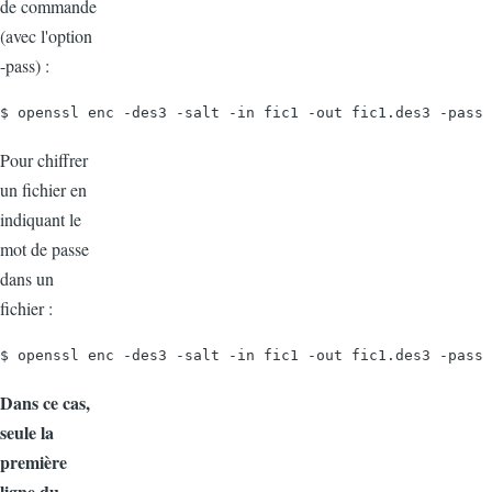
de commande
(avec l'option
-pass) :
$ openssl enc -des3 -salt -in fic1 -out fic1.des3 -pass 
Pour chiffrer
un fichier en
indiquant le
mot de passe
dans un
fichier :
$ openssl enc -des3 -salt -in fic1 -out fic1.des3 -pass 
Dans ce cas,
seule la
première
ligne du