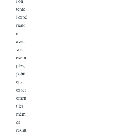
l'on
tente
l'expé
rienc
e
avec
vos
exem
ples,
j'obti
ens
exact
emen
t les
mêm
es
résult