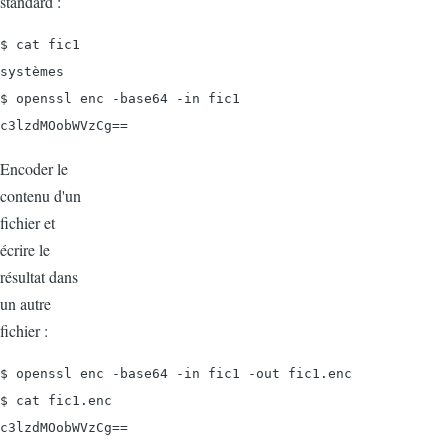
standard :
$ cat fic1

systèmes

$ openssl enc -base64 -in fic1

c3lzdMOobWVzCg==
Encoder le
contenu d'un
fichier et
écrire le
résultat dans
un autre
fichier :
$ openssl enc -base64 -in fic1 -out fic1.enc

$ cat fic1.enc

c3lzdMOobWVzCg==