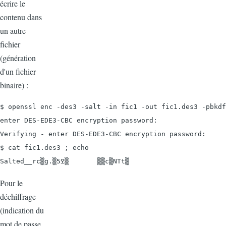
écrire le
contenu dans
un autre
fichier
(génération
d'un fichier
binaire) :
$ openssl enc -des3 -salt -in fic1 -out fic1.des3 -pbkdf
enter DES-EDE3-CBC encryption password:

Verifying - enter DES-EDE3-CBC encryption password:

$ cat fic1.des3 ; echo

Salted__rc▒g.▒5ߐ▒       ▒▒c▒NTt▒
Pour le
déchiffrage
(indication du
mot de passe