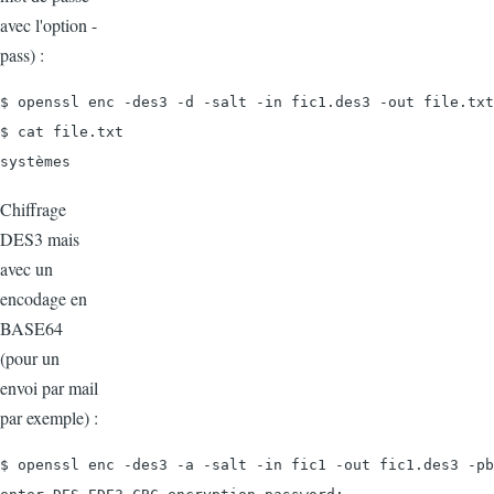
avec l'option -
pass) :
$ openssl enc -des3 -d -salt -in fic1.des3 -out file.txt
$ cat file.txt

systèmes
Chiffrage
DES3 mais
avec un
encodage en
BASE64
(pour un
envoi par mail
par exemple) :
$ openssl enc -des3 -a -salt -in fic1 -out fic1.des3 -pb