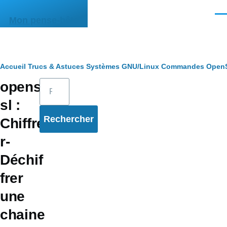
Aller au contenu principal
Men
Mon pense-bête
Fil
Accueil
Trucs & Astuces
Systèmes
GNU/Linux
Commandes
Open
Rechercher
opens
d'Ariane
sl :
Chiffre
r-
Déchif
frer
une
chaine