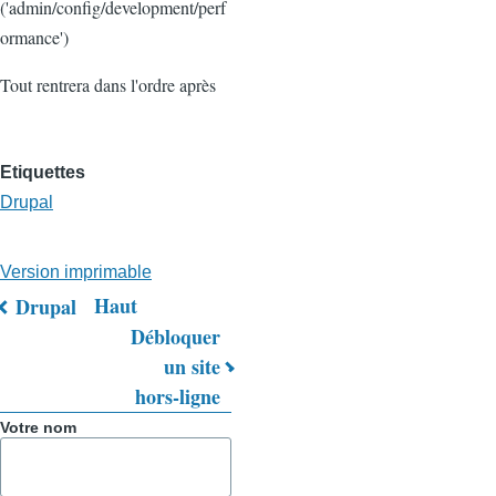
('admin/config/development/perf
ormance')
Tout rentrera dans l'ordre après
Etiquettes
Drupal
Version imprimable
Haut
Drupal
Liens
Débloquer
un site
transversaux
hors-ligne
de
Votre nom
livre
pour