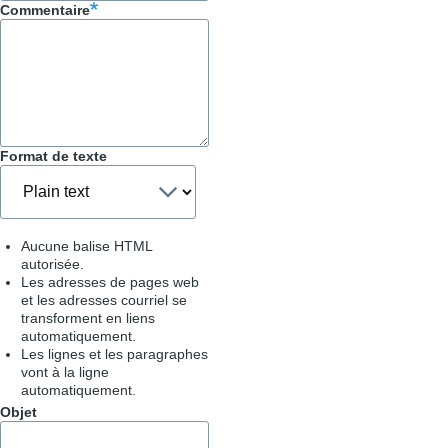
Commentaire
Trucs
&
Astuces
Format de texte
Aucune balise HTML
autorisée.
Les adresses de pages web
et les adresses courriel se
transforment en liens
automatiquement.
Les lignes et les paragraphes
vont à la ligne
automatiquement.
Objet