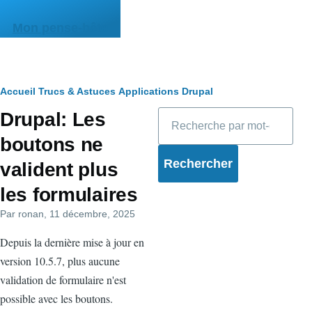
Aller au contenu principal
Mon pense-bête
Fil
Accueil
Trucs & Astuces
Applications
Drupal
Rechercher
Drupal: Les
d'Ariane
boutons ne
valident plus
les formulaires
Par
ronan
, 11 décembre, 2025
Depuis la dernière mise à jour en
version 10.5.7, plus aucune
validation de formulaire n'est
possible avec les boutons.