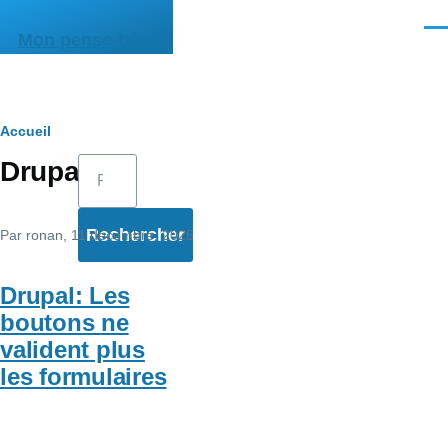
Aller au contenu principal
Men
Mon pense-bête
Fil
Accueil
Rechercher
Drupal
d'Ariane
Par
ronan
, 11 décembre, 2025
Drupal: Les
boutons ne
valident plus
les formulaires