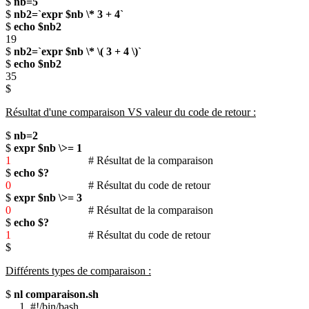
$
nb=5
$
nb2=`expr $nb \* 3 + 4`
$
echo $nb2
19
$
nb2=`expr $nb \* \( 3 + 4 \)`
$
echo $nb2
35
$
Résultat d'une comparaison VS valeur du code de retour :
$
nb=2
$
expr $nb \>= 1
1
# Résultat de la comparaison
$
echo $?
0
# Résultat du code de retour
$
expr $nb \>= 3
0
# Résultat de la comparaison
$
echo $?
1
# Résultat du code de retour
$
Différents types de comparaison :
$
nl comparaison.sh
1 #!/bin/bash