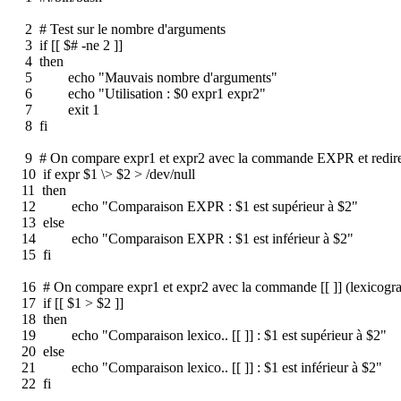
2 # Test sur le nombre d'arguments
3 if [[ $# -ne 2 ]]
4 then
5 echo "Mauvais nombre d'arguments"
6 echo "Utilisation : $0 expr1 expr2"
7 exit 1
8 fi
9 # On compare expr1 et expr2 avec la commande EXPR et redirecti
10 if expr $1 \> $2 > /dev/null
11 then
12 echo "Comparaison EXPR : $1 est supérieur à $2"
13 else
14 echo "Comparaison EXPR : $1 est inférieur à $2"
15 fi
16 # On compare expr1 et expr2 avec la commande [[ ]] (lexicogr
17 if [[ $1 > $2 ]]
18 then
19 echo "Comparaison lexico.. [[ ]] : $1 est supérieur à $2"
20 else
21 echo "Comparaison lexico.. [[ ]] : $1 est inférieur à $2"
22 fi