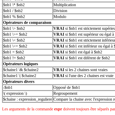
$nb1 \* $nb2
Multiplication
$nb1 / $nb2
Division
$nb1 % $nb2
Modulo
Opérateurs de comparaison
$nb1 \> $nb2
VRAI
si $nb1 est strictement supérie
$nb1 \>= $nb2
VRAI
si $nb1 est supérieur ou égal 
$nb1 \< $nb2
VRAI
si $nb1 est strictement inférie
$nb1 \<= $nb2
VRAI
si $nb1 est inférieur ou égal à
$nb1 = $nb2
VRAI
si $nb1 est égal à $nb2
$nb1 != $nb2
VRAI
si $nb1 est diférent de $nb2
Opérateurs logiques
$chaine1 \& $chaine2
VRAI
si les 2 chaines sont vraies
$chaine1 \| $chaine2
VRAI
si l'une des 2 chaines est vraie
Opérateurs divers
-$nb1
Opposé de $nb1
\( expression \)
Regroupement
$chaine : expression_reguliere
Compare la chaine avec l'expression r
Les arguments de la commande
expr
doivent toujours être séparés pa