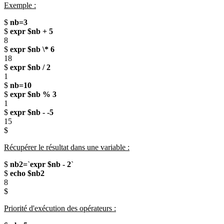
Exemple :
$
nb=3
$
expr $nb + 5
8
$
expr $nb \* 6
18
$
expr $nb / 2
1
$
nb=10
$
expr $nb % 3
1
$
expr $nb - -5
15
$
Récupérer le résultat dans une variable :
$
nb2=`expr $nb - 2`
$
echo $nb2
8
$
Priorité d'exécution des opérateurs :