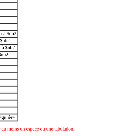
ur à $nb2
à $nb2
ur à $nb2
 $nb2
égulière
r au moins un espace ou une tabulation.