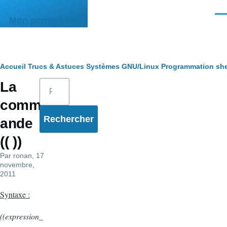
Aller au contenu principal
Men
Mon pense-bête
Fil
Accueil
Trucs & Astuces
Systèmes
GNU/Linux
Programmation she
Rechercher
La
d'Ariane
comm
ande
(( ))
Par
ronan
, 17
novembre,
2011
Syntaxe :
((expression_