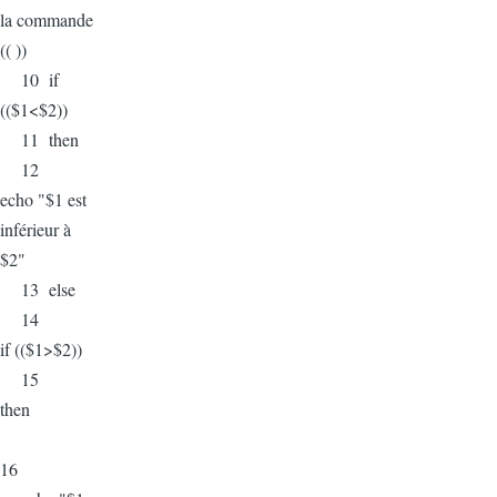
la commande
(( ))
10 if
(($1<$2))
11 then
12
echo "$1 est
inférieur à
$2"
13 else
14
if (($1>$2))
15
then
16