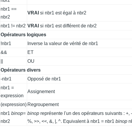
nbr2
nbr1 ==
VRAI
si nbr1 est égal à nbr2
nbr2
nbr1 != nbr2
VRAI
si nbr1 est différent de nbr2
Opérateurs logiques
!nbr1
Inverse la valeur de vérité de nbr1
&&
ET
||
OU
Opérateurs divers
-nbr1
Opposé de nbr1
nbr1 =
Assignement
expression
(expression)
Regroupement
nbr1
binop
=
binop
représente l'un des opérateurs suivants : +, -, 
nbr2
%, >>, <<, &, |, ^. Equivalent à nbr1 = nbr1
binop
n