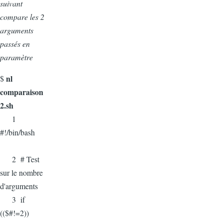
suivant
compare les 2
arguments
passés en
paramètre
nl
$
comparaison
2.sh
1
#!/bin/bash
2 # Test
sur le nombre
d'arguments
3 if
(($#!=2))