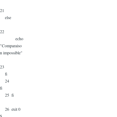
21
else
22
echo
"Comparaiso
n impossible"
23
fi
24
fi
25 fi
26 exit 0
$