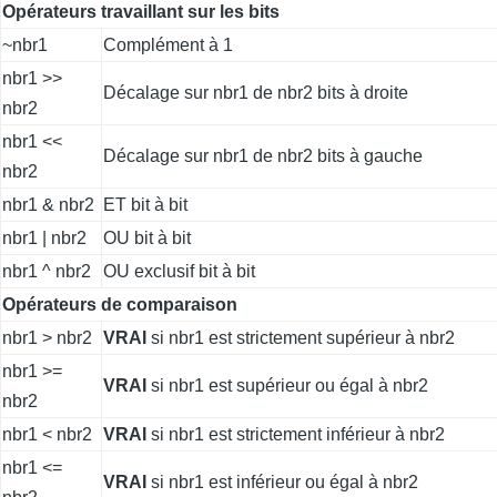
Opérateurs travaillant sur les bits
~nbr1
Complément à 1
nbr1 >>
Décalage sur nbr1 de nbr2 bits à droite
nbr2
nbr1 <<
Décalage sur nbr1 de nbr2 bits à gauche
nbr2
nbr1 & nbr2
ET bit à bit
nbr1 | nbr2
OU bit à bit
nbr1 ^ nbr2
OU exclusif bit à bit
Opérateurs de comparaison
nbr1 > nbr2
VRAI
si nbr1 est strictement supérieur à nbr2
nbr1 >=
VRAI
si nbr1 est supérieur ou égal à nbr2
nbr2
nbr1 < nbr2
VRAI
si nbr1 est strictement inférieur à nbr2
nbr1 <=
VRAI
si nbr1 est inférieur ou égal à nbr2