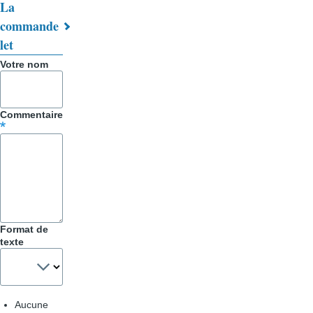
La
livre
commande
let
pour
Votre nom
Trucs
&
Commentaire
Astuces
Format de
texte
Aucune