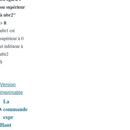
ou supérieur
à nbr2"
fi
>
nbr1 est
supérieur à 0
et inférieur à
nbr2
$
Version
imprimable
La
Liens
commande
expr
transversaux
Haut
de