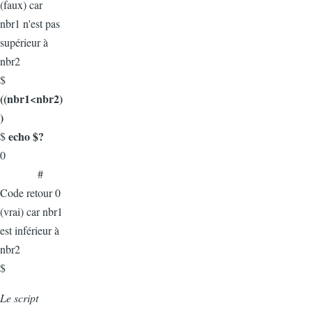
(faux) car
nbr1 n'est pas
supérieur à
nbr2
$
((nbr1<nbr2)
)
echo $?
$
0
#
Code retour 0
(vrai) car nbr1
est inférieur à
nbr2
$
Le script