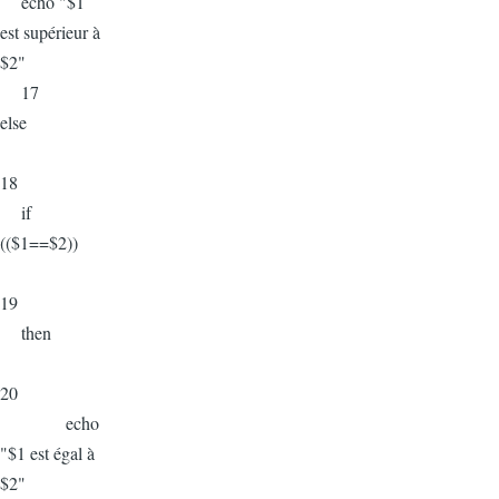
echo "$1
est supérieur à
$2"
17
else
18
if
(($1==$2))
19
then
20
echo
"$1 est égal à
$2"