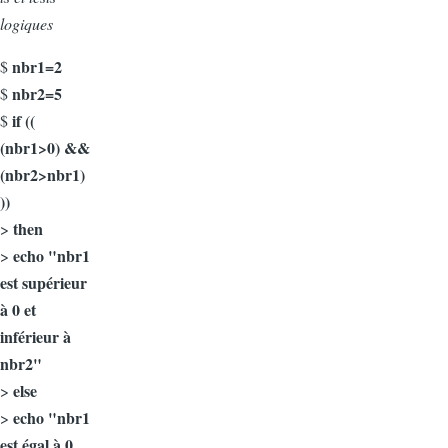
logiques
nbr1=2
$
nbr2=5
$
if ((
$
(nbr1>0) &&
(nbr2>nbr1)
))
then
>
echo "nbr1
>
est supérieur
à 0 et
inférieur à
nbr2"
else
>
echo "nbr1
>
est égal à 0