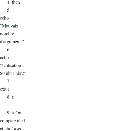
4 then
5
echo
"Mauvais
nombre
d'arguments"
6
echo
"Utilisation :
$0 nbr1 nbr2"
7
exit 1
8 fi
9 # On
compare nbr1
et nbr2 avec