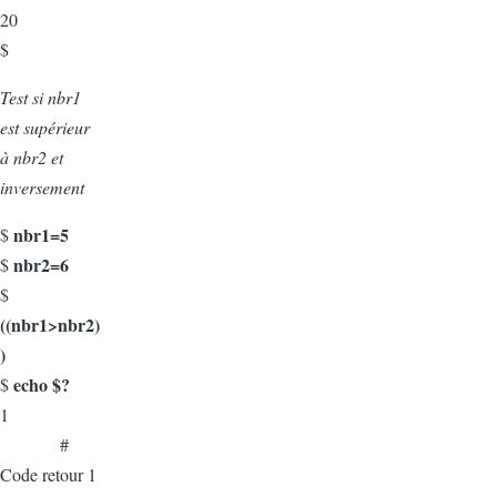
20
$
Test si nbr1
est supérieur
à nbr2 et
inversement
nbr1=5
$
nbr2=6
$
$
((nbr1>nbr2)
)
echo $?
$
1
#
Code retour 1