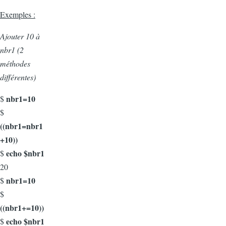
Exemples :
Ajouter 10 à
nbr1 (2
méthodes
différentes)
nbr1=10
$
$
((nbr1=nbr1
+10))
echo $nbr1
$
20
nbr1=10
$
$
((nbr1+=10))
echo $nbr1
$