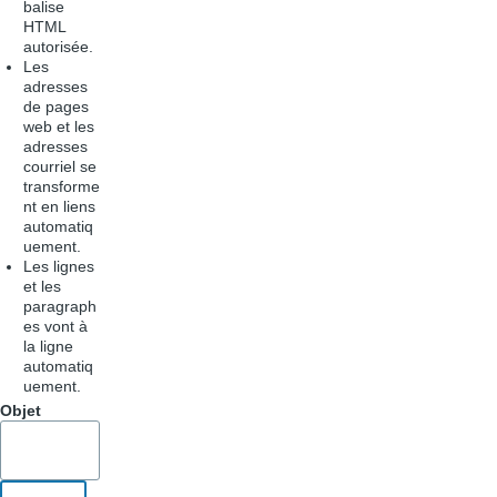
balise
HTML
autorisée.
Les
adresses
de pages
web et les
adresses
courriel se
transforme
nt en liens
automatiq
uement.
Les lignes
et les
paragraph
es vont à
la ligne
automatiq
uement.
Objet