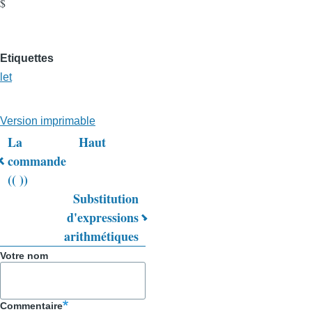
$
Etiquettes
let
Version imprimable
La
Haut
Liens
commande
(( ))
transversaux
Substitution
de
d'expressions
livre
arithmétiques
pour
Votre nom
Trucs
&
Commentaire