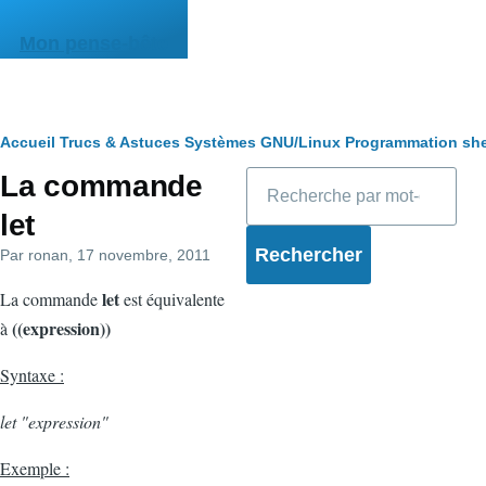
Aller au contenu principal
Mon pense-bête
Fil
Accueil
Trucs & Astuces
Systèmes
GNU/Linux
Programmation she
Rechercher
La commande
d'Ariane
let
Par
ronan
, 17 novembre, 2011
let
La commande
est équivalente
((expression))
à
Syntaxe :
let "expression"
Exemple :