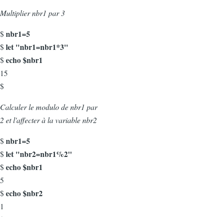
Multiplier nbr1 par 3
nbr1=5
$
let "nbr1=nbr1*3"
$
echo $nbr1
$
15
$
Calculer le modulo de nbr1 par
2 et l'affecter à la variable nbr2
nbr1=5
$
let "nbr2=nbr1%2"
$
echo $nbr1
$
5
echo $nbr2
$
1