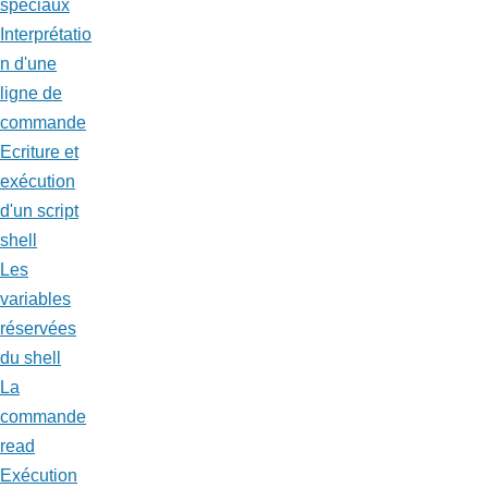
spéciaux
Interprétatio
n d'une
ligne de
commande
Ecriture et
exécution
d'un script
shell
Les
variables
réservées
du shell
La
commande
read
Exécution