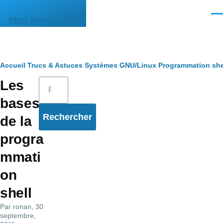
Aller au contenu principal
Men
Mon pense-bête
Fil
Accueil
Trucs & Astuces
Systèmes
GNU/Linux
Programmation she
Rechercher
Les
d'Ariane
bases
de la
progra
mmati
on
shell
Par
ronan
, 30
septembre,