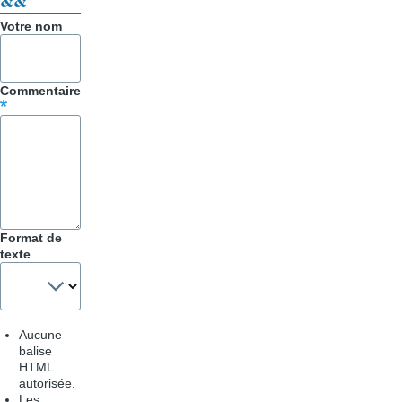
&&
pour
Votre nom
Trucs
&
Commentaire
Astuces
Format de
texte
Aucune
balise
HTML
autorisée.
Les