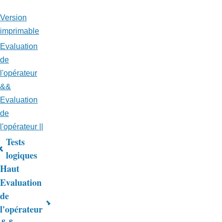
Version
imprimable
Evaluation
de
l'opérateur
&&
Evaluation
de
l'opérateur ||
Tests
Liens
logiques
Haut
transversaux
Evaluation
de
de
livre
l'opérateur