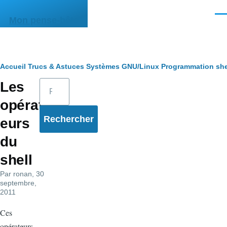
Aller au contenu principal
Men
Mon pense-bête
Fil
Accueil
Trucs & Astuces
Systèmes
GNU/Linux
Programmation she
Rechercher
Les
d'Ariane
opérat
eurs
du
shell
Par
ronan
, 30
septembre,
2011
Ces
opérateurs