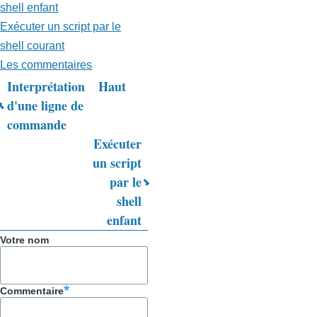
shell enfant
Exécuter un script par le
shell courant
Les commentaires
Interprétation
Haut
Liens
d'une ligne de
commande
transversaux
Exécuter
de
un script
livre
par le
shell
pour
enfant
Trucs
Votre nom
&
Astuces
Commentaire