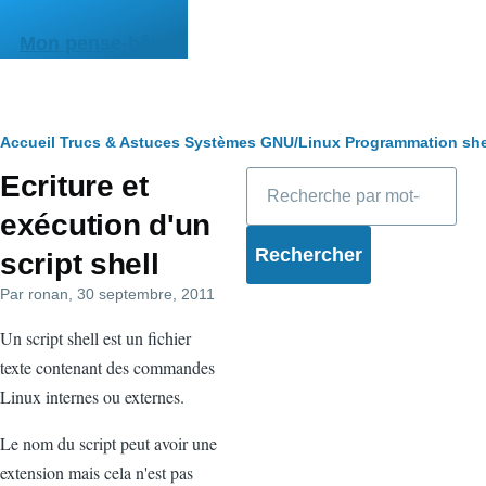
Aller au contenu principal
Mon pense-bête
Fil
Accueil
Trucs & Astuces
Systèmes
GNU/Linux
Programmation she
Rechercher
Ecriture et
d'Ariane
exécution d'un
script shell
Par
ronan
, 30 septembre, 2011
Un script shell est un fichier
texte contenant des commandes
Linux internes ou externes.
Le nom du script peut avoir une
extension mais cela n'est pas