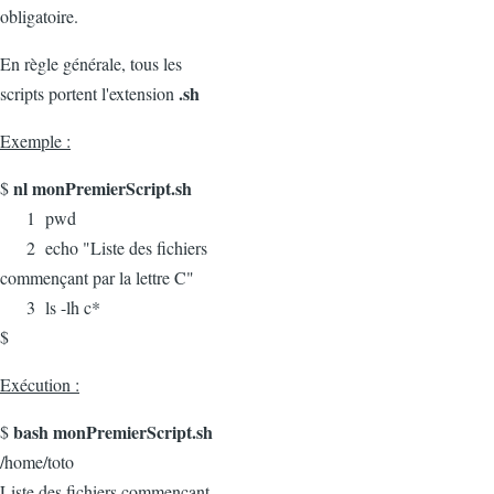
obligatoire.
En règle générale, tous les
.sh
scripts portent l'extension
Exemple :
nl monPremierScript.sh
$
1 pwd
2 echo "Liste des fichiers
commençant par la lettre C"
3 ls -lh c*
$
Exécution :
bash monPremierScript.sh
$
/home/toto
Liste des fichiers commençant