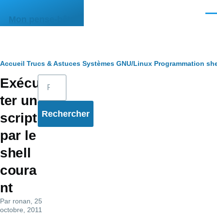
Aller au contenu principal
Men
Mon pense-bête
Fil
Accueil
Trucs & Astuces
Systèmes
GNU/Linux
Programmation she
Rechercher
Exécu
d'Ariane
ter un
script
par le
shell
coura
nt
Par
ronan
, 25
octobre, 2011