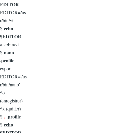
EDITOR
EDITOR=/us
r/bin/vi
echo
$
$EDITOR
/usr/bin/vi
nano
$
.profile
export
EDITOR='/us
r/bin/nano'
^o
(enregistrer)
^x (quitter)
.
.profile
$
echo
$
$EDITOR