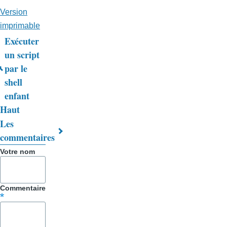
Version
imprimable
Exécuter
Liens
un script
par le
transversaux
shell
de
enfant
livre
Haut
Les
pour
commentaires
Trucs
Votre nom
&
Astuces
Commentaire