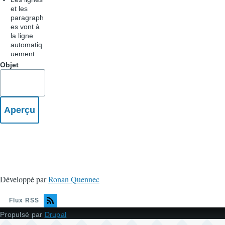
et les
paragraph
es vont à
la ligne
automatiq
uement.
Objet
Développé par
Ronan Quennec
Flux RSS
Propulsé par
Drupal