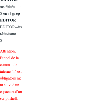
/usr/bin/nano
env | grep
$
EDITOR
EDITOR=/us
r/bin/nano
$
Attention,
l'appel de la
commande
.
interne "
" est
obligatoireme
nt suivi d'un
espace et d'un
script shell.