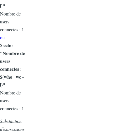
l`"
Nombre de
users
connectes : 1
ou
echo
$
"Nombre de
users
connectes :
$(who | wc -
l)"
Nombre de
users
connectes : 1
Substitution
d'expressions