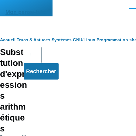
Aller au contenu principal
Men
Mon pense-bête
Fil
Accueil
Trucs & Astuces
Systèmes
GNU/Linux
Programmation she
Rechercher
Substi
d'Ariane
tution
d'expr
ession
s
arithm
étique
s