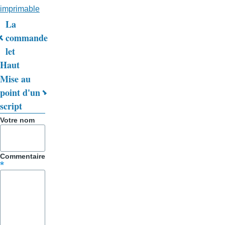
imprimable
La
Liens
commande
let
transversaux
Haut
de
Mise au
livre
point d'un
script
pour
Votre nom
Trucs
&
Commentaire
Astuces