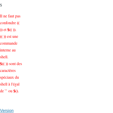
$
Il ne faut pas
((
confondre
))
$(( ))
et
.
(( ))
est une
commande
interne au
shell.
$(( ))
sont des
caractères
spéciaux du
shell à l'égal
``
$()
de
ou
.
Version