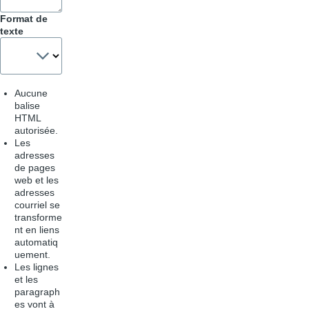
Format de
texte
Aucune
balise
HTML
autorisée.
Les
adresses
de pages
web et les
adresses
courriel se
transforme
nt en liens
automatiq
uement.
Les lignes
et les
paragraph
es vont à