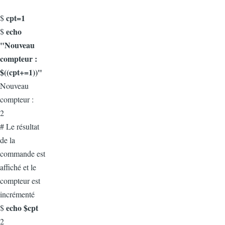
cpt=1
$
echo
$
"Nouveau
compteur :
$((cpt+=1))"
Nouveau
compteur :
2
# Le résultat
de la
commande est
affiché et le
compteur est
incrémenté
echo $cpt
$
2