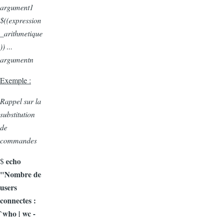
argument1
$((expression
_arithmetique
)) ...
argumentn
Exemple :
Rappel sur la
substitution
de
commandes
echo
$
"Nombre de
users
connectes :
`who | wc -