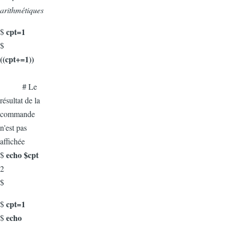
arithmétiques
cpt=1
$
$
((cpt+=1))
# Le
résultat de la
commande
n'est pas
affichée
echo $cpt
$
2
$
cpt=1
$
echo
$