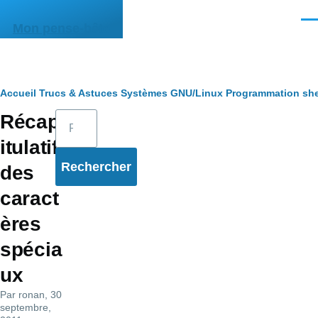
Aller au contenu principal
Men
Mon pense-bête
Fil
Accueil
Trucs & Astuces
Systèmes
GNU/Linux
Programmation she
Rechercher
Récap
d'Ariane
itulatif
des
caract
ères
spécia
ux
Par
ronan
, 30
septembre,