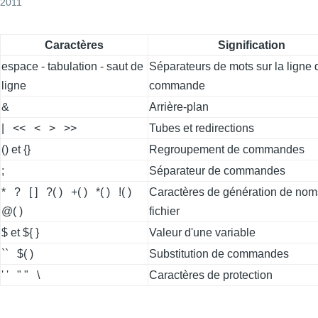
2011
Caractères
Signification
espace - tabulation - saut de
Séparateurs de mots sur la ligne 
ligne
commande
&
Arrière-plan
| << < > >>
Tubes et redirections
() et {}
Regroupement de commandes
;
Séparateur de commandes
* ? [ ] ?( ) +( ) *( ) !( )
Caractères de génération de nom
@( )
fichier
$ et ${ }
Valeur d'une variable
`` $( )
Substitution de commandes
' ' " " \
Caractères de protection