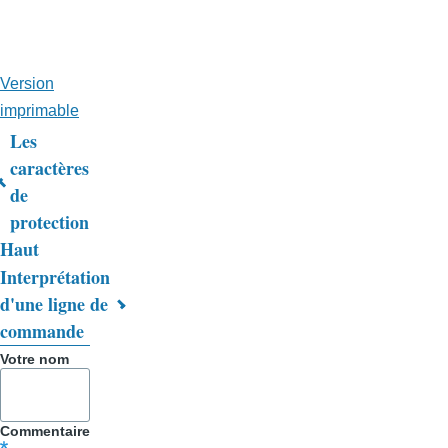
Version
imprimable
Les
Liens
caractères
de
transversaux
protection
de
Haut
livre
Interprétation
d'une ligne de
pour
commande
Trucs
Votre nom
&
Astuces
Commentaire