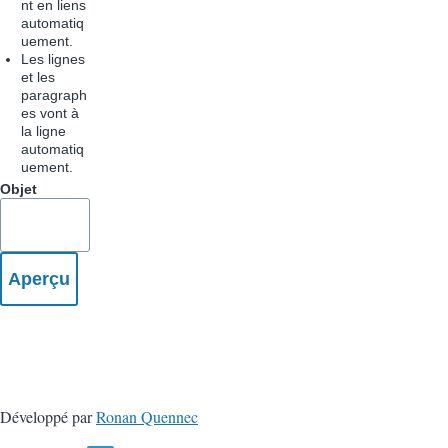
nt en liens
automatiq
uement.
Les lignes
et les
paragraph
es vont à
la ligne
automatiq
uement.
Objet
Développé par
Ronan Quennec