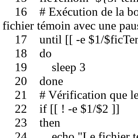
16 # Exécution de la bouc
fichier témoin avec une pau
17 until [[ -e $1/$ficTe
18 do
19 sleep 3
20 done
21 # Vérification que le f
22 if [[ ! -e $1/$2 ]]
23 then
24 echo "Le fichier témo