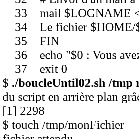
33 mail $LOGNAME <
34 Le fichier $HOME/$new
35 FIN
36 echo "$0 : Vous avez r
37 exit 0
$
./boucleUntil02.sh /tmp
du script en arrière plan g
[1] 2298
$ touch /tmp/monF
fichier attendu