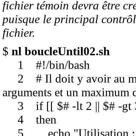
fichier témoin devra être cré
puisque le principal contrôle
fichier.
$
nl boucleUntil02.sh
1 #!/bin/bash
2 # Il doit y avoir au m
arguments et un maximum 
3 if [[ $# -lt 2 || $# -gt 
4 then
5 echo "Utilisation : $0 