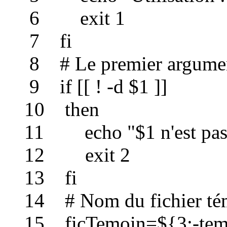
6 exit 1
7 fi
8 # Le premier argument d
9 if [[ ! -d $1 ]]
10 then
11 echo "$1 n'est pas u
12 exit 2
13 fi
14 # Nom du fichier témo
15 ficTemoin=${3:-tem