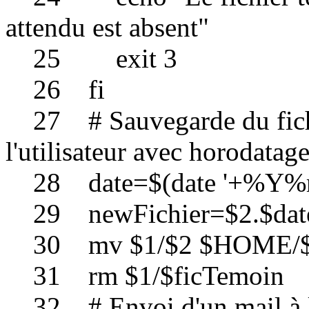
attendu est absent"
25 exit 3
26 fi
27 # Sauvegarde du fichi
l'utilisateur avec horodatag
28 date=$(date '+%Y
29 newFichier=$2.$dat
30 mv $1/$2 $HOME/$n
31 rm $1/$ficTemoin
32 # Envoi d'un mail à l'