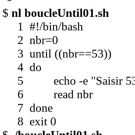
$
nl boucleUntil01.sh
1 #!/bin/bash
2 nbr=0
3 until ((nbr==53))
4 do
5 echo -e "Saisir 53 
6 read nbr
7 done
8 exit 0
$
./boucleUntil01.sh