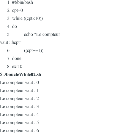
1 #!/bin/bash
2 cpt=0
3 while ((cpt<10))
4 do
5 echo "Le compteur
vaut : $cpt"
6 ((cpt+=1))
7 done
8 exit 0
./boucleWhile02.sh
$
Le compteur vaut : 0
Le compteur vaut : 1
Le compteur vaut : 2
Le compteur vaut : 3
Le compteur vaut : 4
Le compteur vaut : 5
Le compteur vaut : 6