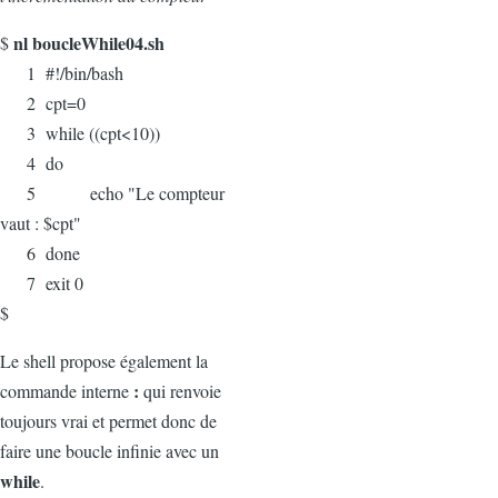
nl boucleWhile04.sh
$
1 #!/bin/bash
2 cpt=0
3 while ((cpt<10))
4 do
5 echo "Le compteur
vaut : $cpt"
6 done
7 exit 0
$
Le shell propose également la
:
commande interne
qui renvoie
toujours vrai et permet donc de
faire une boucle infinie avec un
while
.