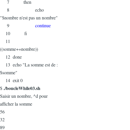
7 then
8 echo
"$nombre n'est pas un nombre"
9
continue
10 fi
11
((somme+=nombre))
12 done
13 echo "La somme est de :
$somme"
14 exit 0
./boucleWhile03.sh
$
Saisir un nombre, ^d pour
afficher la somme
56
32
89