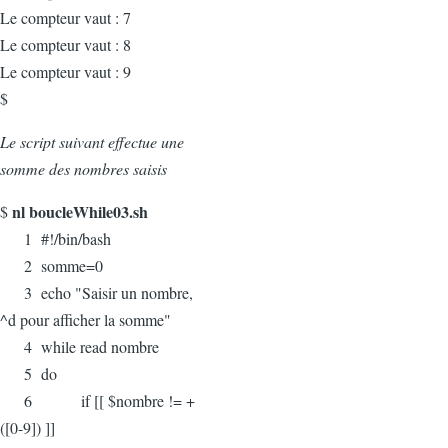
Le compteur vaut : 7
Le compteur vaut : 8
Le compteur vaut : 9
$
Le script suivant effectue une
somme des nombres saisis
nl boucleWhile03.sh
$
1 #!/bin/bash
2 somme=0
3 echo "Saisir un nombre,
^d pour afficher la somme"
4 while read nombre
5 do
6 if [[ $nombre != +
([0-9]) ]]