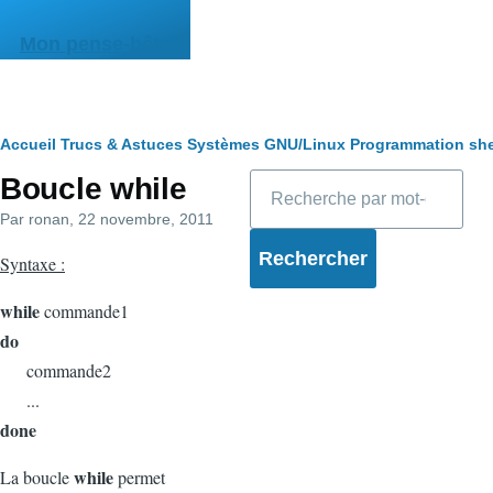
Aller au contenu principal
Mon pense-bête
Fil
Accueil
Trucs & Astuces
Systèmes
GNU/Linux
Programmation she
Rechercher
Boucle while
d'Ariane
Par
ronan
, 22 novembre, 2011
Syntaxe :
while
commande1
do
commande2
...
done
while
La boucle
permet