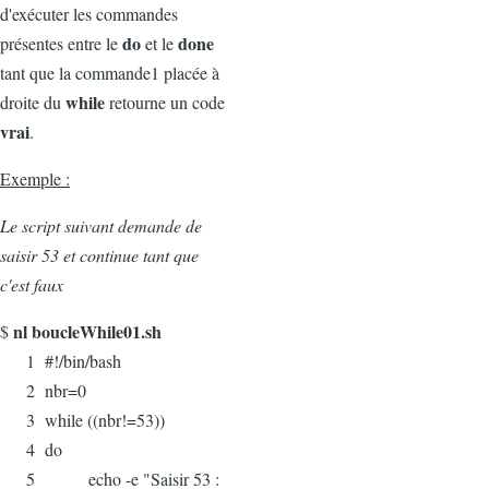
d'exécuter les commandes
do
done
présentes entre le
et le
tant que la commande1 placée à
while
droite du
retourne un code
vrai
.
Exemple :
Le script suivant demande de
saisir 53 et continue tant que
c'est faux
nl boucleWhile01.sh
$
1 #!/bin/bash
2 nbr=0
3 while ((nbr!=53))
4 do
5 echo -e "Saisir 53 :