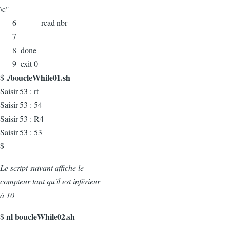
\c"
6 read nbr
7
8 done
9 exit 0
./boucleWhile01.sh
$
Saisir 53 : rt
Saisir 53 : 54
Saisir 53 : R4
Saisir 53 : 53
$
Le script suivant affiche le
compteur tant qu'il est inférieur
à 10
nl boucleWhile02.sh
$