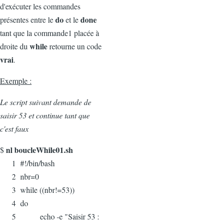
d'exécuter les commandes
do
done
présentes entre le
et le
tant que la commande1 placée à
while
droite du
retourne un code
vrai
.
Exemple :
Le script suivant demande de
saisir 53 et continue tant que
c'est faux
nl boucleWhile01.sh
$
1 #!/bin/bash
2 nbr=0
3 while ((nbr!=53))
4 do
5 echo -e "Saisir 53 :