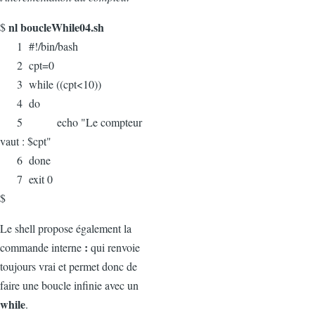
nl boucleWhile04.sh
$
1 #!/bin/bash
2 cpt=0
3 while ((cpt<10))
4 do
5 echo "Le compteur
vaut : $cpt"
6 done
7 exit 0
$
Le shell propose également la
:
commande interne
qui renvoie
toujours vrai et permet donc de
faire une boucle infinie avec un
while
.