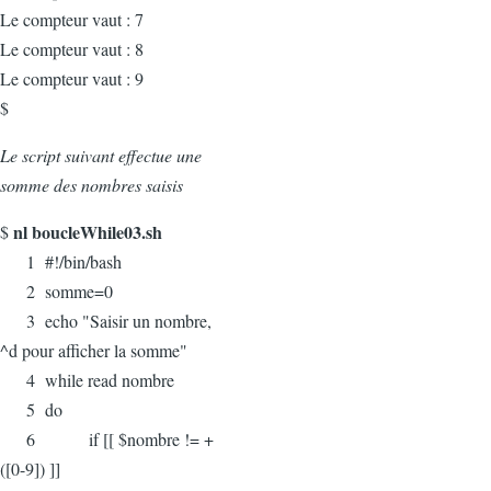
Le compteur vaut : 7
Le compteur vaut : 8
Le compteur vaut : 9
$
Le script suivant effectue une
somme des nombres saisis
nl boucleWhile03.sh
$
1 #!/bin/bash
2 somme=0
3 echo "Saisir un nombre,
^d pour afficher la somme"
4 while read nombre
5 do
6 if [[ $nombre != +
([0-9]) ]]