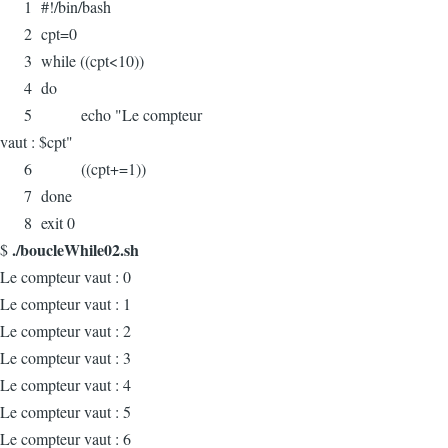
1 #!/bin/bash
2 cpt=0
3 while ((cpt<10))
4 do
5 echo "Le compteur
vaut : $cpt"
6 ((cpt+=1))
7 done
8 exit 0
./boucleWhile02.sh
$
Le compteur vaut : 0
Le compteur vaut : 1
Le compteur vaut : 2
Le compteur vaut : 3
Le compteur vaut : 4
Le compteur vaut : 5
Le compteur vaut : 6