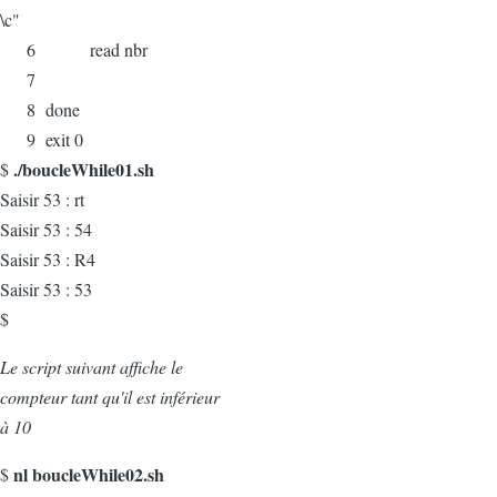
\c"
6 read nbr
7
8 done
9 exit 0
./boucleWhile01.sh
$
Saisir 53 : rt
Saisir 53 : 54
Saisir 53 : R4
Saisir 53 : 53
$
Le script suivant affiche le
compteur tant qu'il est inférieur
à 10
nl boucleWhile02.sh
$