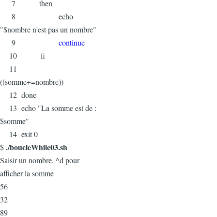
7 then
8 echo
"$nombre n'est pas un nombre"
9
continue
10 fi
11
((somme+=nombre))
12 done
13 echo "La somme est de :
$somme"
14 exit 0
./boucleWhile03.sh
$
Saisir un nombre, ^d pour
afficher la somme
56
32
89