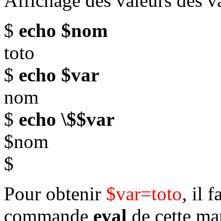
Affichage des valeurs des v
$
echo $nom
toto
$
echo $var
nom
$
echo \$$var
$nom
$
Pour obtenir
$var=toto
, il 
commande
eval
de cette ma