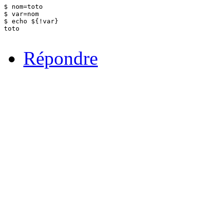
$ nom=toto

$ var=nom

$ echo ${!var}

toto

Répondre