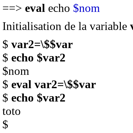
==>
eval
echo
$nom
Initialisation de la variable
$
var2=\$$var
$
echo $var2
$nom
$
eval var2=\$$var
$
echo $var2
toto
$