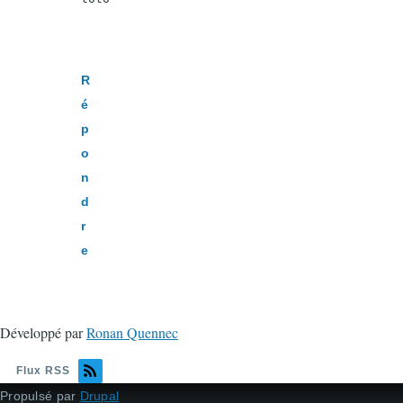
R
é
p
o
n
d
r
e
Développé par
Ronan Quennec
Flux RSS
Propulsé par
Drupal