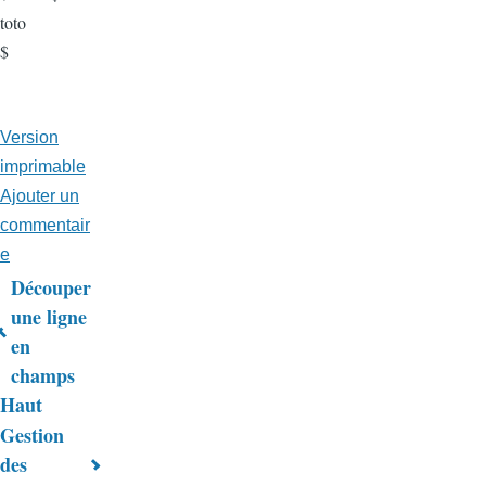
toto
$
Version
imprimable
Ajouter un
commentair
e
Découper
Liens
une ligne
en
transversaux
champs
de
Haut
livre
Gestion
des
pour