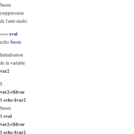
$nom
(suppression
de l'anti-slash)
eval
==>
echo
$nom
Initialisation
de la variable
var2
$
var2=\$$var
echo $var2
$
$nom
eval
$
var2=\$$var
echo $var2
$