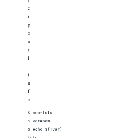
c
i
p
o
u
r
l
'
i
n
f
o
$ nom=toto

$ var=nom

$ echo ${!var}

toto
