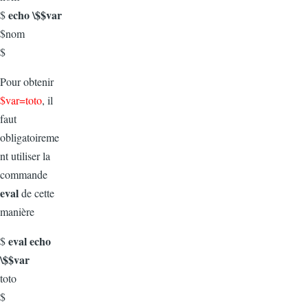
echo \$$var
$
$nom
$
Pour obtenir
$var=toto
, il
faut
obligatoireme
nt utiliser la
commande
eval
de cette
manière
eval echo
$
\$$var
toto
$