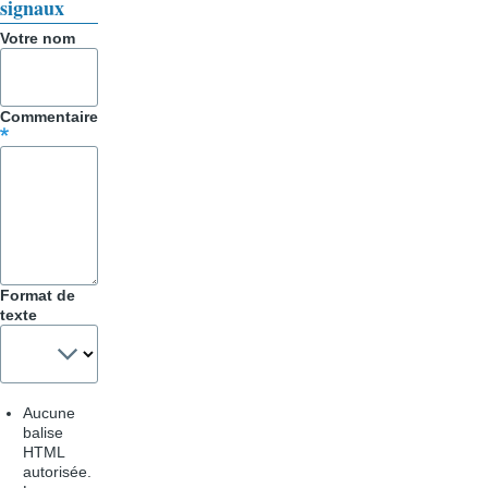
signaux
Trucs
Votre nom
&
Astuces
Commentaire
Format de
texte
Aucune
balise
HTML
autorisée.