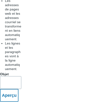
Les
adresses
de pages
web et les
adresses
courriel se
transforme
nt en liens
automatiq
uement.
Les lignes
et les
paragraph
es vont à
la ligne
automatiq
uement.
Objet