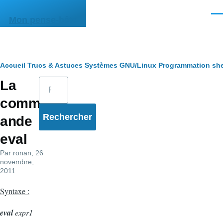
Aller au contenu principal
Men
Mon pense-bête
Fil
Accueil
Trucs & Astuces
Systèmes
GNU/Linux
Programmation she
Rechercher
La
d'Ariane
comm
ande
eval
Par
ronan
, 26
novembre,
2011
Syntaxe :
eval
expr1