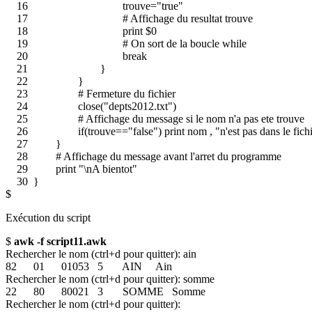
16 trouve="true"
17 # Affichage du resultat trouve
18 print $0
19 # On sort de la boucle while
20 break
21 }
22 }
23 # Fermeture du fichier
24 close("depts2012.txt")
25 # Affichage du message si le nom n'a pas ete trouve
26 if(trouve=="false") print nom , "n'est pas dans le fichi
27 }
28 # Affichage du message avant l'arret du programme
29 print "\nA bientot"
30 }
$
Exécution du script
$
awk -f script11.awk
Rechercher le nom (ctrl+d pour quitter): ain
82 01 01053 5 AIN Ain
Rechercher le nom (ctrl+d pour quitter): somme
22 80 80021 3 SOMME Somme
Rechercher le nom (ctrl+d pour quitter):