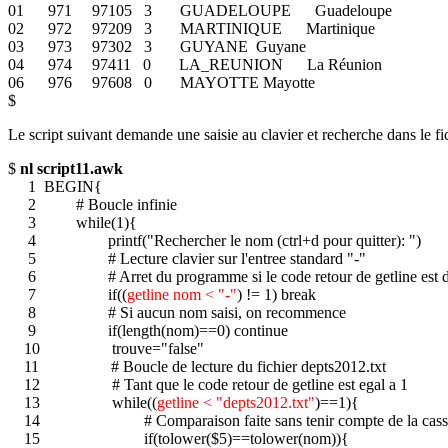
01 971 97105 3 GUADELOUPE Guadeloupe
02 972 97209 3 MARTINIQUE Martinique
03 973 97302 3 GUYANE Guyane
04 974 97411 0 LA_REUNION La Réunion
06 976 97608 0 MAYOTTE Mayotte
$
Le script suivant demande une saisie au clavier et recherche dans le fi
$
nl script11.awk
1 BEGIN{
2 # Boucle infinie
3 while(1){
4 printf("Rechercher le nom (ctrl+d pour quitter): ")
5 # Lecture clavier sur l'entree standard "-"
6 # Arret du programme si le code retour de getline est dif
7 if((
getline nom < "-"
) != 1) break
8 # Si aucun nom saisi, on recommence
9 if(length(nom)==0) continue
10 trouve="false"
11 # Boucle de lecture du fichier depts2012.txt
12 # Tant que le code retour de getline est egal a 1
13 while((
getline < "depts2012.txt"
)==1){
14 # Comparaison faite sans tenir compte de la cass
15 if(tolower($5)==tolower(nom)){