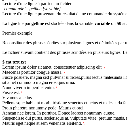
Lecture d'une ligne à partir d'un fichier
"commande" | getline [variable]
Lecture d'une ligne provenant du résultat d'une commande du système
La ligne lue par
getline
est stockée dans la variable
variable
ou
$0
si 
Premier exemple :
Reconstituer des phrases écrites sur plusieurs lignes et délimitées par 
Le fichier suivant contient des phrases scindées en plusieurs lignes. Le
$
cat text.txt
Lorem ipsum dolor sit amet, consectetuer adipiscing elit.
\
Maecenas porttitor congue massa.
\
Fusce posuere, magna sed pulvinar ultricies,purus lectus malesuada li
sit amet commodo magna eros quis urna.
Nunc viverra imperdiet enim.
\
Fusce est.
\
Vivamus a tellus.
Pellentesque habitant morbi tristique senectus et netus et malesuada f
Proin pharetra nonummy pede. Mauris et orci.
Aenean nec lorem. In porttitor. Donec laoreet nonummy augue.
Suspendisse dui purus, scelerisque at, vulputate vitae, pretium mattis,
Mauris eget neque at sem venenatis eleifend.
\