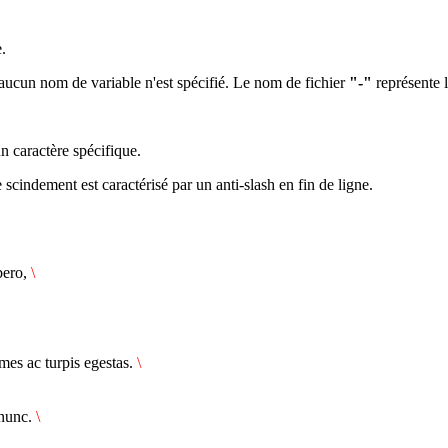
.
aucun nom de variable n'est spécifié. Le nom de fichier
"-"
représente l
un caractère spécifique.
 scindement est caractérisé par un anti-slash en fin de ligne.
bero,
\
ames ac turpis egestas.
\
 nunc.
\