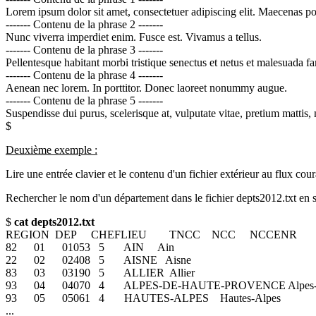
Lorem ipsum dolor sit amet, consectetuer adipiscing elit. Maecenas p
------- Contenu de la phrase 2 -------
Nunc viverra imperdiet enim. Fusce est. Vivamus a tellus.
------- Contenu de la phrase 3 -------
Pellentesque habitant morbi tristique senectus et netus et malesuada f
------- Contenu de la phrase 4 -------
Aenean nec lorem. In porttitor. Donec laoreet nonummy augue.
------- Contenu de la phrase 5 -------
Suspendisse dui purus, scelerisque at, vulputate vitae, pretium matti
$
Deuxième exemple :
Lire une entrée clavier et le contenu d'un fichier extérieur au flux cour
Rechercher le nom d'un département dans le fichier depts2012.txt en s
$
cat depts2012.txt
REGION DEP CHEFLIEU TNCC NCC NCCENR
82 01 01053 5 AIN Ain
22 02 02408 5 AISNE Aisne
83 03 03190 5 ALLIER Allier
93 04 04070 4 ALPES-DE-HAUTE-PROVENCE Alpes-de-
93 05 05061 4 HAUTES-ALPES Hautes-Alpes
...