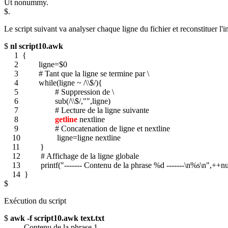
Ut nonummy.
$.
Le script suivant va analyser chaque ligne du fichier et reconstituer l'i
$
nl script10.awk
1 {
2 ligne=$0
3 # Tant que la ligne se termine par \
4 while(ligne ~ /\\$/){
5 # Suppression de \
6 sub(/\\$/,"",ligne)
7 # Lecture de la ligne suivante
8
getline
nextline
9 # Concatenation de ligne et nextline
10 ligne=ligne nextline
11 }
12 # Affichage de la ligne globale
13 printf("------- Contenu de la phrase %d -------\n%s\n",++nu
14 }
$
Exécution du script
$
awk -f script10.awk text.txt
------- Contenu de la phrase 1 -------