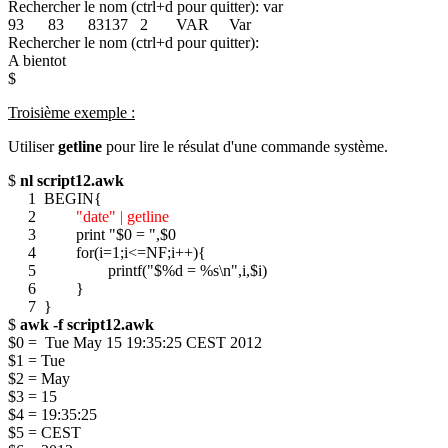
Rechercher le nom (ctrl+d pour quitter): var
93 83 83137 2 VAR Var
Rechercher le nom (ctrl+d pour quitter):
A bientot
$
Troisième exemple :
Utiliser
getline
pour lire le résulat d'une commande système.
$
nl script12.awk
1 BEGIN{
2
"date" | getline
3 print "$0 = ",$0
4 for(i=1;i<=NF;i++){
5 printf("$%d = %s\n",i,$i)
6 }
7 }
$
awk -f script12.awk
$0 = Tue May 15 19:35:25 CEST 2012
$1 = Tue
$2 = May
$3 = 15
$4 = 19:35:25
$5 = CEST