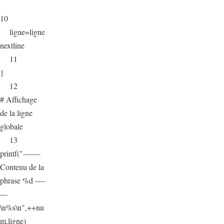
10
ligne=ligne
nextline
11
}
12
# Affichage
de la ligne
globale
13
printf("-------
Contenu de la
phrase %d ----
---
\n%s\n",++nu
m,ligne)