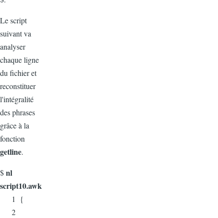
Le script
suivant va
analyser
chaque ligne
du fichier et
reconstituer
l'intégralité
des phrases
grâce à la
fonction
getline
.
nl
$
script10.awk
1 {
2