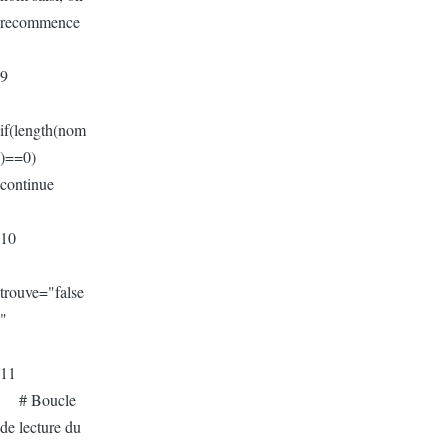
recommence
9
if(length(nom
)==0)
continue
10
trouve="false
"
11
# Boucle
de lecture du