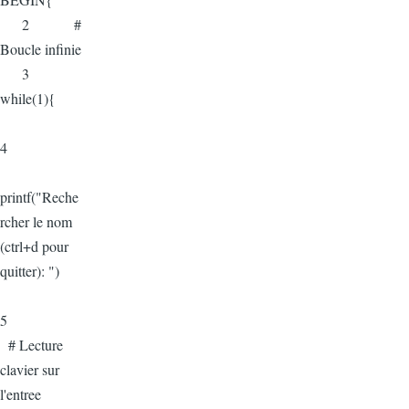
2 #
Boucle infinie
3
while(1){
4
printf("Reche
rcher le nom
(ctrl+d pour
quitter): ")
5
# Lecture
clavier sur
l'entree