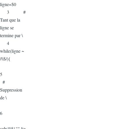
ligne=$0
3 #
Tant que la
ligne se
termine par \
4
while(ligne ~
/\\$/){
5
#
Suppression
de \
6
sub(/\\$/,"",lig