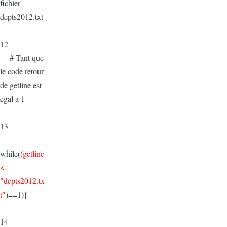
fichier
depts2012.txt
12
# Tant que
le code retour
de getline est
egal a 1
13
while((
getline
<
"depts2012.tx
t"
)==1){
14