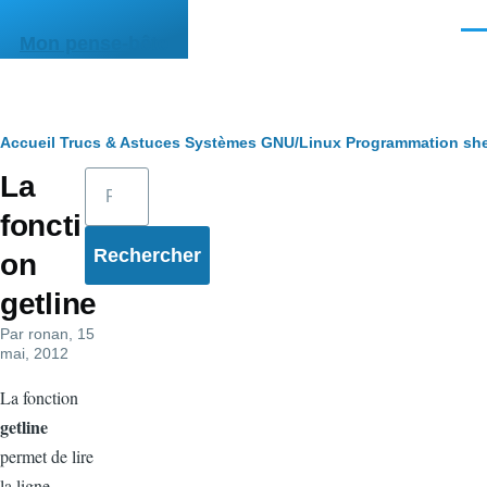
Aller au contenu principal
Men
Mon pense-bête
Fil
Accueil
Trucs & Astuces
Systèmes
GNU/Linux
Programmation she
Rechercher
La
d'Ariane
foncti
on
getline
Par
ronan
, 15
mai, 2012
La fonction
getline
permet de lire
la ligne