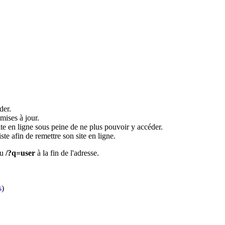
der.
mises à jour.
site en ligne sous peine de ne plus pouvoir y accéder.
te afin de remettre son site en ligne.
u
/?q=user
à la fin de l'adresse.
s
)