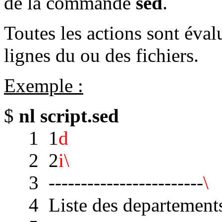
de la commande
sed
.
Toutes les actions sont éval
lignes du ou des fichiers.
Exemple :
$
nl script.sed
1 1
d
2 2
i\
3 ------------------------
\
4 Liste des departements