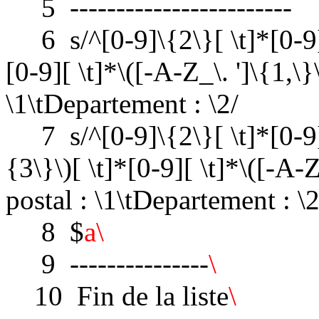
5 ------------------------
6 s/^[0-9]\{2\}[ \t]*[0-9]\{
[0-9][ \t]*\([-A-Z_\. ']\{1,\}
\1\tDepartement : \2/
7 s/^[0-9]\{2\}[ \t]*[0-9]
{3\}\)[ \t]*[0-9][ \t]*\([-A-Z
postal : \1\tDepartement : \2
8 $
a\
9 ---------------
\
10 Fin de la liste
\