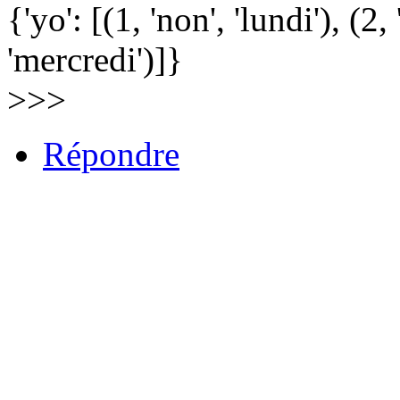
{'yo': [(1, 'non', 'lundi'), (2, 
'mercredi')]}
>>>
Répondre