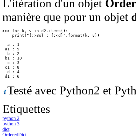
L'itération d'un objet
Order
manière que pour un objet
d
>>> for k, v in d2.items():

    print("{:>3s} : {:<d}".format(k, v))

  a : 1

 a1 : 5

  b : 2

 b1 : 10

  c : 3

 c1 : 8

  d : 4

 d1 : 6
Testé avec Python2 et Pyt
Etiquettes
python 2
python 3
dict
OrderedDict