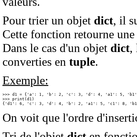
valeurs.
Pour trier un objet
dict
, il 
Cette fonction retourne une l
Dans le cas d'un objet
dict
,
converties en
tuple
.
Exemple:
>>> d1 = {'a': 1, 'b': 2, 'c': 3, 'd': 4, 'a1': 5, 'b1'
>>> print(d1)

{'d1': 6, 'c': 3, 'd': 4, 'b': 2, 'a1': 5, 'c1': 8, 'b1
On voit que l'ordre d'inserti
Tri de l'objet
dict
en fonctio