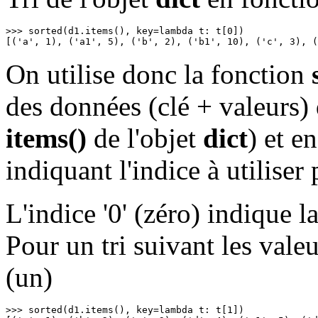
>>> sorted(d1.items(), key=lambda t: t[0])

[('a', 1), ('a1', 5), ('b', 2), ('b1', 10), ('c', 3), (
On utilise donc la fonction
des données (clé + valeurs) 
items()
de l'objet
dict
)
et en
indiquant l'indice à utiliser p
L'indice '0' (zéro) indique la
Pour un tri suivant les valeur
(un)
>>> sorted(d1.items(), key=lambda t: t[1])
