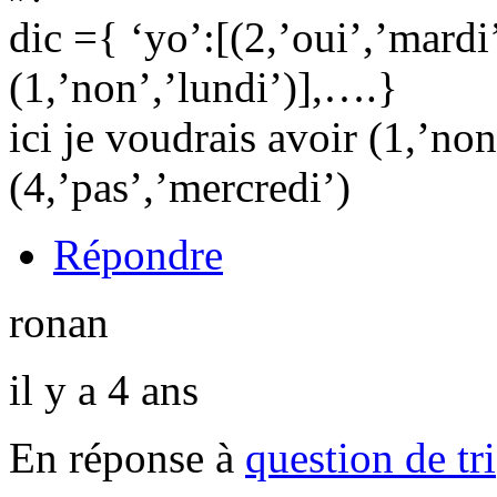
dic ={ ‘yo’:[(2,’oui’,’mardi’
(1,’non’,’lundi’)],….}
ici je voudrais avoir (1,’non
(4,’pas’,’mercredi’)
Répondre
ronan
il y a 4 ans
En réponse à
question de tri