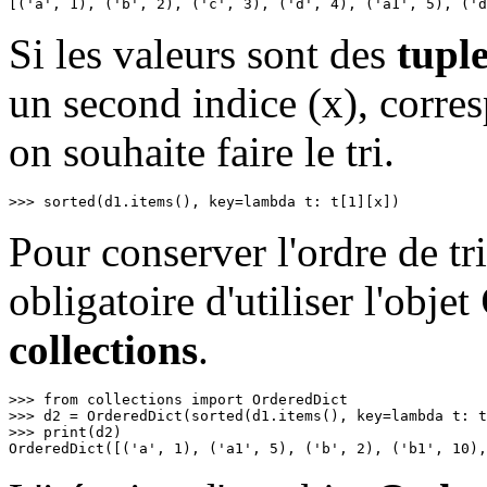
[('a', 1), ('b', 2), ('c', 3), ('d', 4), ('a1', 5), ('d
Si les valeurs sont des
tupl
un second indice (x), corres
on souhaite faire le tri.
>>> sorted(d1.items(), key=lambda t: t[1][x])
Pour conserver l'ordre de tri
obligatoire d'utiliser l'objet
collections
.
>>> from collections import OrderedDict

>>> d2 = OrderedDict(sorted(d1.items(), key=lambda t: t
>>> print(d2)

OrderedDict([('a', 1), ('a1', 5), ('b', 2), ('b1', 10)