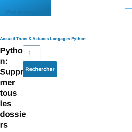
Aller au contenu principal
Men
Mon pense-bête
Fil
Accueil
Trucs & Astuces
Langages
Python
Rechercher
Pytho
d'Ariane
n:
Suppri
mer
tous
les
dossie
rs