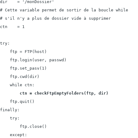
dir    = '/monDossier'

# Cette variable permet de sortir de la boucle while

# s'il n'y a plus de dossier vide à supprimer

ctn    = 1

try:

    ftp = FTP(host)

    ftp.login(user, passwd)

    ftp.set_pasv(1)

    ftp.cwd(dir)

    while ctn:

ctn = checkFtpEmptyFolders
(ftp, dir)
    ftp.quit()

finally:

    try:

        ftp.close()

    except:
