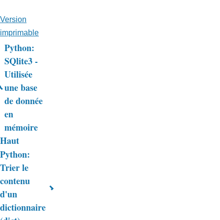
Version
imprimable
Python:
Liens
SQlite3 -
Utilisée
transversaux
une base
de
de donnée
livre
en
mémoire
pour
Haut
Trucs
Python:
&
Trier le
contenu
Astuces
d'un
dictionnaire