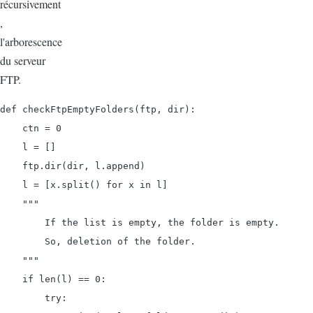
récursivement
,
l'arborescence
du serveur
FTP.
def checkFtpEmptyFolders(ftp, dir):

    ctn = 0

    l = []

    ftp.dir(dir, l.append)

    l = [x.split() for x in l]

    """

        If the list is empty, the folder is empty.

        So, deletion of the folder.

    """

    if len(l) == 0:

        try:
