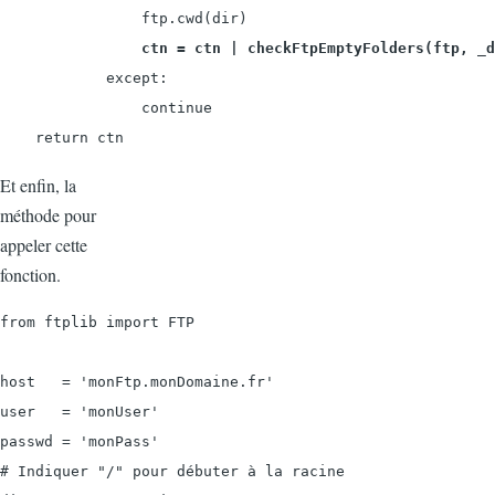
                ftp.cwd(dir)

ctn = ctn | checkFtpEmptyFolders
(ftp, _d
            except:

                continue

    return ctn
Et enfin, la
méthode pour
appeler cette
fonction.
from ftplib import FTP

host   = 'monFtp.monDomaine.fr'

user   = 'monUser'

passwd = 'monPass'

# Indiquer "/" pour débuter à la racine
