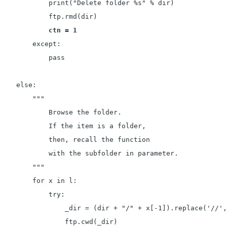
            print("Delete folder %s" % dir)

            ftp.rmd(dir)

ctn = 1
        except:

            pass

    else:

        """

            Browse the folder.

            If the item is a folder,

            then, recall the function

            with the subfolder in parameter.

        """

        for x in l:

            try:

                _dir = (dir + "/" + x[-1]).replace('//',
                ftp.cwd(_dir)
