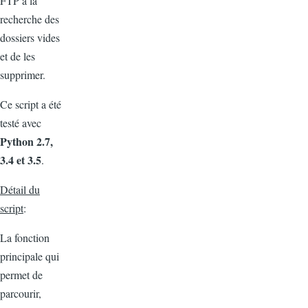
FTP à la
recherche des
dossiers vides
et de les
supprimer.
Ce script a été
testé avec
Python 2.7,
3.4 et 3.5
.
Détail du
script
:
La fonction
principale qui
permet de
parcourir,