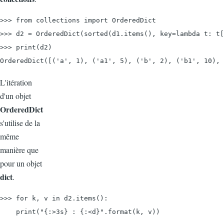
>>> from collections import OrderedDict

>>> d2 = OrderedDict(sorted(d1.items(), key=lambda t: t[
>>> print(d2)

OrderedDict([('a', 1), ('a1', 5), ('b', 2), ('b1', 10), 
L'itération
d'un objet
OrderedDict
s'utilise de la
même
manière que
pour un objet
dict
.
>>> for k, v in d2.items():

    print("{:>3s} : {:<d}".format(k, v))
