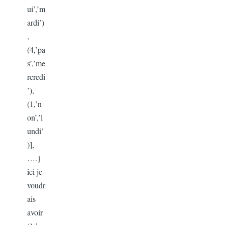
ui’,’m
ardi’)
,
(4,’pa
s’,’me
rcredi
’),
(1,’n
on’,’l
undi’
)],
….}
ici je
voudr
ais
avoir