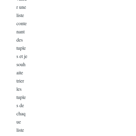
r une
liste
conte
nant
des
tuple
s et je
souh
aite
trier
les
tuple
s de
chaq
ue
liste