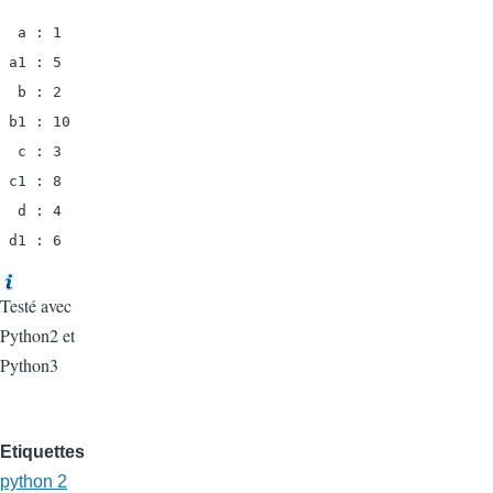
  a : 1

 a1 : 5

  b : 2

 b1 : 10

  c : 3

 c1 : 8

  d : 4

 d1 : 6
Testé avec
Python2 et
Python3
Etiquettes
python 2