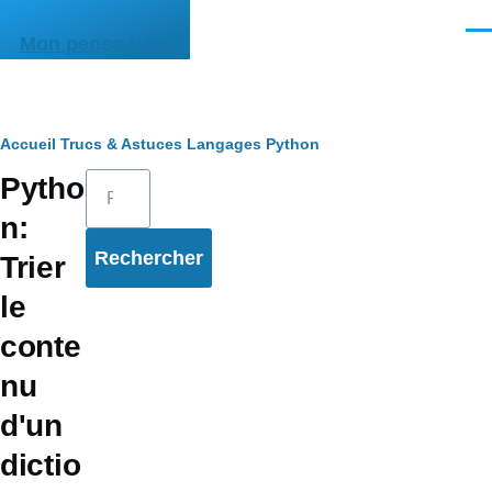
Aller au contenu principal
Men
Mon pense-bête
Fil
Accueil
Trucs & Astuces
Langages
Python
Rechercher
Pytho
d'Ariane
n:
Trier
le
conte
nu
d'un
dictio