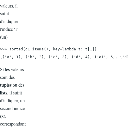
valeurs, il
suffit
d'indiquer
l'indice '1'
(un)
>>> sorted(d1.items(), key=lambda t: t[1])

[('a', 1), ('b', 2), ('c', 3), ('d', 4), ('a1', 5), ('d1
Si les valeurs
sont des
tuples
ou des
lists
, il suffit
d'indiquer, un
second indice
(x),
correspondant