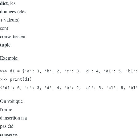
dict
, les
données (clés
+ valeurs)
sont
converties en
tuple
.
Exemple:
>>> d1 = {'a': 1, 'b': 2, 'c': 3, 'd': 4, 'a1': 5, 'b1':
>>> print(d1)

{'d1': 6, 'c': 3, 'd': 4, 'b': 2, 'a1': 5, 'c1': 8, 'b1'
On voit que
l'ordre
d'insertion n'a
pas été
conservé.