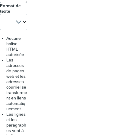
Format de
texte
Aucune
balise
HTML
autorisée.
Les
adresses
de pages
web et les
adresses
courriel se
transforme
nt en liens
automatiq
uement.
Les lignes
et les
paragraph
es vont à