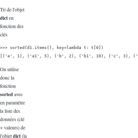
Tri de l'objet
dict
en
fonction des
clés
>>> sorted(d1.items(), key=lambda t: t[0])

[('a', 1), ('a1', 5), ('b', 2), ('b1', 10), ('c', 3), ('
On utilise
donc la
fonction
sorted
avec
en paramètre
la liste des
données (clé
+ valeurs) de
dict
l'objet
(la