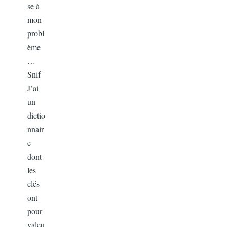
se à
mon
probl
ème
…
Snif
J’ai
un
dictio
nnair
e
dont
les
clés
ont
pour
valeu