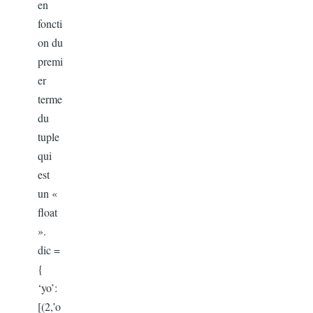
en
foncti
on du
premi
er
terme
du
tuple
qui
est
un «
float
».
dic =
{
‘yo’:
[(2,’o