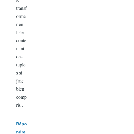
transf
orme
r en
liste
conte
nant
des
tuple
s si
j'aie
bien
comp
ris .
Répo
ndre