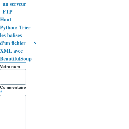
livre
un serveur
FTP
pour
Haut
Trucs
Python: Trier
&
les balises
d'un fichier
Astuces
XML avec
BeautifulSoup
Votre nom
Commentaire