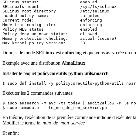
SELinux status:                 enabled

SELinuxfs mount:                /sys/fs/selinux

SELinux root directory:         /etc/selinux

Loaded policy name:             targeted

Current mode:                   enforcing

Mode from config file:          enforcing

Policy MLS status:              enabled

Policy deny_unknown status:     allowed

Memory protection checking:     actual (secure)

Max kernel policy version:      33
Donc, si le mode
SELinux
est
enforcing
et que vous avez créé un nou
Exemple avec une distribution
AlmaLinux
:
Installer le paquet
policycoreutils-python-utils.noarch
$ sudo dnf install -y policycoreutils-python-utils.noar
Exécuter les 2 commandes suivantes:
$ sudo ausearch -m avc -ts today | audit2allow -M le_no
$ sudo semodule -i le_nom_de_mon_service.pp
En théorie, l'exécution de la première commande indique d'exécuter
Modifier le terme
le_nom_de_mon_service
Et enfin: